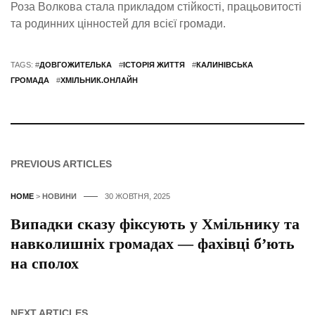
Роза Волкова стала прикладом стійкості, працьовитості
та родинних цінностей для всієї громади.
TAGS: #
ДОВГОЖИТЕЛЬКА
#
ІСТОРІЯ ЖИТТЯ
#
КАЛИНІВСЬКА
ГРОМАДА
#
ХМІЛЬНИК.ОНЛАЙН
PREVIOUS ARTICLES
HOME
>
НОВИНИ
30 ЖОВТНЯ, 2025
Випадки сказу фіксують у Хмільнику та
навколишніх громадах — фахівці б’ють
на сполох
NEXT ARTICLES