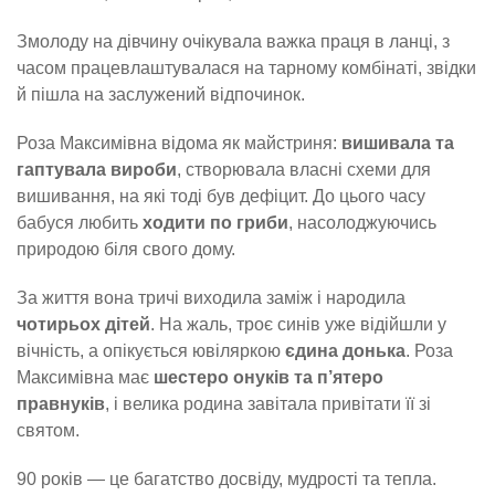
Змолоду на дівчину очікувала важка праця в ланці, з
часом працевлаштувалася на тарному комбінаті, звідки
й пішла на заслужений відпочинок.
Роза Максимівна відома як майстриня:
вишивала та
гаптувала вироби
, створювала власні схеми для
вишивання, на які тоді був дефіцит. До цього часу
бабуся любить
ходити по гриби
, насолоджуючись
природою біля свого дому.
За життя вона тричі виходила заміж і народила
чотирьох дітей
. На жаль, троє синів уже відійшли у
вічність, а опікується ювіляркою
єдина донька
. Роза
Максимівна має
шестеро онуків та п’ятеро
правнуків
, і велика родина завітала привітати її зі
святом.
90 років — це багатство досвіду, мудрості та тепла.