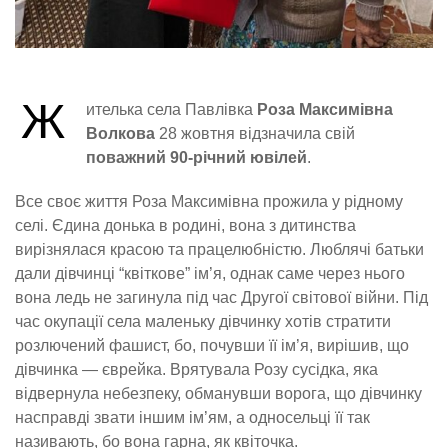
Ж
ителька села Павлівка
Роза Максимівна
Волкова
28 жовтня відзначила свій
поважний 90-річний ювілей
.
Все своє життя Роза Максимівна прожила у рідному
селі. Єдина донька в родині, вона з дитинства
вирізнялася красою та працелюбністю. Люблячі батьки
дали дівчинці “квіткове” ім’я, однак саме через нього
вона ледь не загинула під час Другої світової війни. Під
час окупації села маленьку дівчинку хотів стратити
розлючений фашист, бо, почувши її ім’я, вирішив, що
дівчинка — єврейка. Врятувала Розу сусідка, яка
відвернула небезпеку, обманувши ворога, що дівчинку
насправді звати іншим ім’ям, а односельці її так
називають, бо вона гарна, як квіточка.