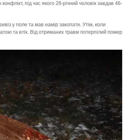
онфлікт, під час якого 28-річний чоловік завдав 46-
віз у поле та мав намір закопати. Утім, коли
патою та втік. Від отриманих травм потерпілий помер