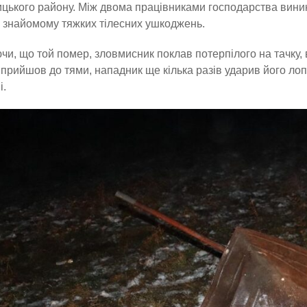
цького району. Між двома працівниками господарства виник к
 знайомому тяжких тілесних ушкоджень.
и, що той помер, зловмисник поклав потерпілого на тачку, ви
 прийшов до тями, нападник ще кілька разів ударив його ло
і.