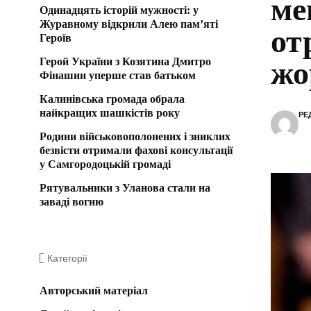
ме
Одинадцять історій мужності: у
Журавному відкрили Алею пам’яті
от
Героїв
Герой України з Козятина Дмитро
жо
Фінашин уперше став батьком
Калинівська громада обрала
найкращих шашкістів року
РЕ
Родини військовополонених і зниклих
безвісти отримали фахові консультації
у Самгородоцькій громаді
Рятувальники з Уланова стали на
заваді вогню
Категорії
Авторський матеріал