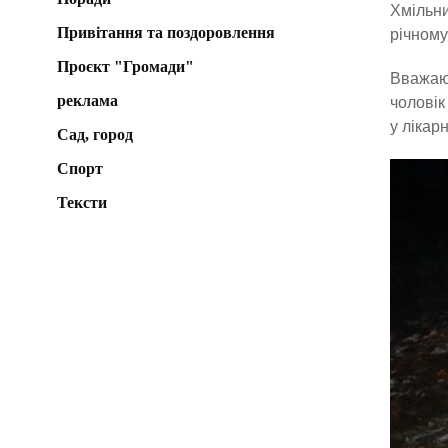
Хмільни
Привітання та поздоровлення
річному
Проєкт "Громади"
Вважаюч
реклама
чоловік
у лікарн
Сад, город
Спорт
Тексти