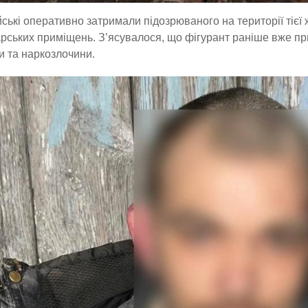
ські оперативно затримали підозрюваного на території тієї
рських приміщень. З’ясувалося, що фігурант раніше вже при
и та наркозлочини.