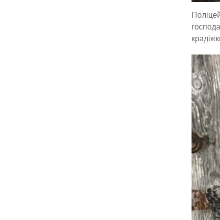
Поліцей
господа
крадіжк