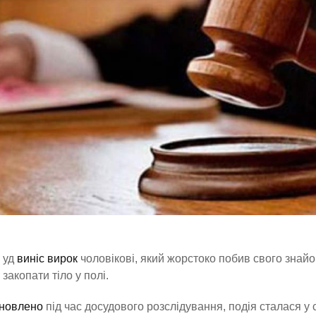
уд
виніс вирок
чоловікові, який жорстоко побив свого знай
закопати тіло у полі.
новлено
під час досудового розслідування, подія сталася у с