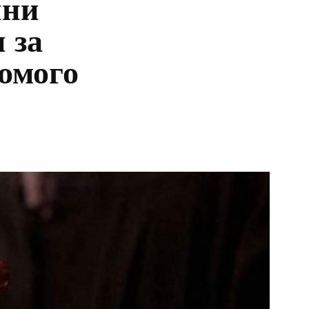
ини
 за
омого