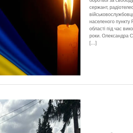
боротьбі за свободу
сержант, радіотеле
військовослужбовця
населеного пункту 
області під час ви
роки. Олександра С
[…]