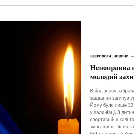
НЕКРОЛОГИ
,
НОВИНИ
Непоправна в
молодий захи
Війна знову забрал
завдання загинув у
Йому було лише 33 
у Калинівці. З дит
спортивній школі т
змаганнях. Після з
№1 вступив до Київ