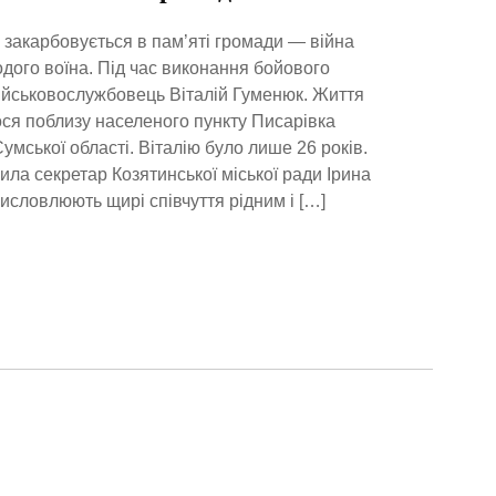
и закарбовується в пам’яті громади — війна
дого воїна. Під час виконання бойового
ійськовослужбовець Віталій Гуменюк. Життя
ся поблизу населеного пункту Писарівка
мської області. Віталію було лише 26 років.
ила секретар Козятинської міської ради Ірина
исловлюють щирі співчуття рідним і […]