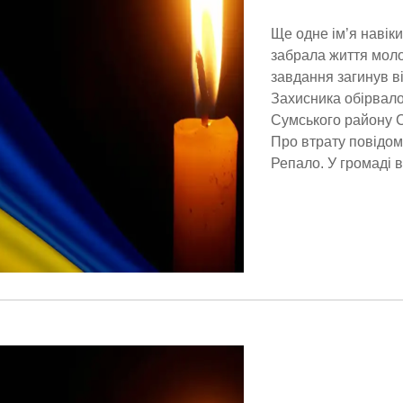
Ще одне ім’я навік
забрала життя моло
завдання загинув в
Захисника обірвало
Сумського району Су
Про втрату повідом
Репало. У громаді в