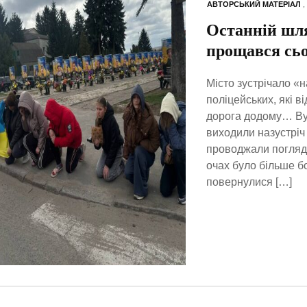
АВТОРСЬКИЙ МАТЕРІАЛ
,
Останній шл
прощався сьо
Місто зустрічало «н
поліцейських, які в
дорога додому… Ву
виходили назустріч
проводжали поглядам
очах було більше б
повернулися […]