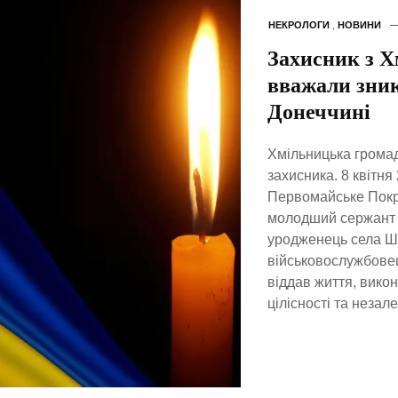
НЕКРОЛОГИ
,
НОВИНИ
Захисник з Х
вважали зник
Донеччині
Хмільницька громад
захисника. 8 квітня
Первомайське Покро
молодший сержант 
уродженець села Ш
військовослужбовец
віддав життя, вико
цілісності та незал