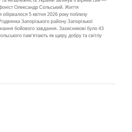
 та незалежність України загинув її вірний син —
фоніст Олександр Сольський. Життя
 обірвалося 5 квітня 2026 року поблизу
Різдвянка Запорізького району Запорізької
конання бойового завдання. Захисникові було 43
ольського пам’ятають як щиру, добру та світлу