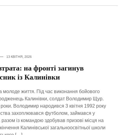
13 КВІТНЯ, 2026
трата: на фронті загинув
сник із Калинівки
а молоде життя. Під час виконання бойового
родженець Калинівки, солдат Володимир Щур.
роки. Володимир народився 3 квітня 1992 року
инства захоплювався футболом, займався у
а разом із командою здобував призові місця на
акінчення Калинівської загальноосвітньої школи
ського […]