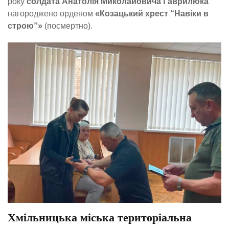
року
солдата Анатолія Миколайовича Гаврилюка
нагороджено орденом
«Козацький хрест “Навіки в
строю”»
(посмертно).
Хмільницька міська територіальна