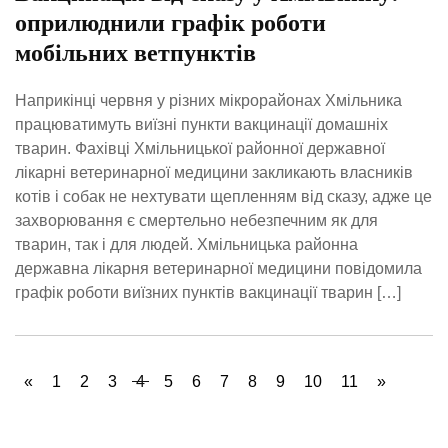
оприлюднили графік роботи
мобільних ветпунктів
Наприкінці червня у різних мікрорайонах Хмільника
працюватимуть виїзні пункти вакцинації домашніх
тварин. Фахівці Хмільницької районної державної
лікарні ветеринарної медицини закликають власників
котів і собак не нехтувати щепленням від сказу, адже це
захворювання є смертельно небезпечним як для
тварин, так і для людей. Хмільницька районна
державна лікарня ветеринарної медицини повідомила
графік роботи виїзних пунктів вакцинації тварин […]
«
1
2
3
4
5
6
7
8
9
10
11
»