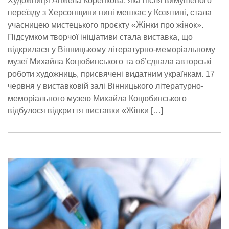
Художниця Анжела Коренкова, яка після вимушеного
переїзду з Херсонщини нині мешкає у Козятині, стала
учасницею мистецького проєкту «Жінки про жінок».
Підсумком творчої ініціативи стала виставка, що
відкрилася у Вінницькому літературно-меморіальному
музеї Михайла Коцюбинського та об’єднала авторські
роботи художниць, присвячені видатним українкам. 17
червня у виставковій залі Вінницького літературно-
меморіального музею Михайла Коцюбинського
відбулося відкриття виставки «Жінки […]