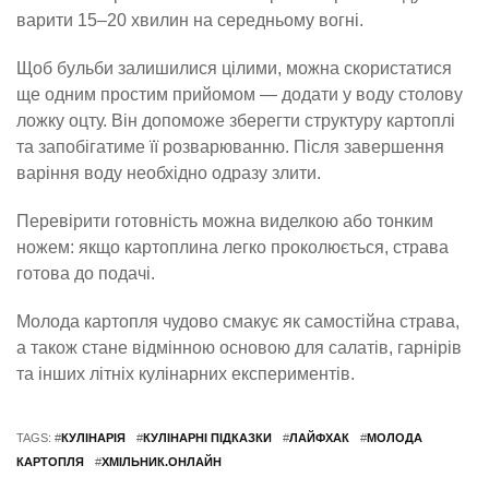
варити 15–20 хвилин на середньому вогні.
Щоб бульби залишилися цілими, можна скористатися
ще одним простим прийомом — додати у воду столову
ложку оцту. Він допоможе зберегти структуру картоплі
та запобігатиме її розварюванню. Після завершення
варіння воду необхідно одразу злити.
Перевірити готовність можна виделкою або тонким
ножем: якщо картоплина легко проколюється, страва
готова до подачі.
Молода картопля чудово смакує як самостійна страва,
а також стане відмінною основою для салатів, гарнірів
та інших літніх кулінарних експериментів.
TAGS: #
КУЛІНАРІЯ
#
КУЛІНАРНІ ПІДКАЗКИ
#
ЛАЙФХАК
#
МОЛОДА
КАРТОПЛЯ
#
ХМІЛЬНИК.ОНЛАЙН