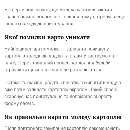
Експерти пояснюють, що молода картопля містить
значно більше вологи, ніж торішня, тому потребує дещо
іншого підходу до приготування.
Якої помилки варто уникати
Найпоширеніша помилка — заливати почищену
картоплю холодною водою та ставити каструлю на
плиту. Через тривалий процес нагрівання бульби
втрачають щільність і частіше розварюються.
Натомість фахівці радять спочатку закип’ятити воду, а
вже потім заливати картоплю окропом. Такий спосіб
скорочує час приготування та допомагає зберегти
форму овочів.
Як правильно варити молоду картоплю
Після повторного закипання картоплю рекомендують