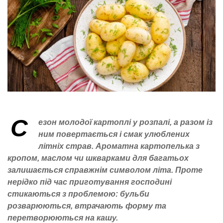
С
езон молодої картоплі у розпалі, а разом із
ним повертається і смак улюблених
літніх страв. Ароматна картопелька з
кропом, маслом чи шкварками для багатьох
залишається справжнім символом літа. Проте
нерідко під час приготування господині
стикаються з проблемою: бульби
розварюються, втрачають форму та
перетворюються на кашу.