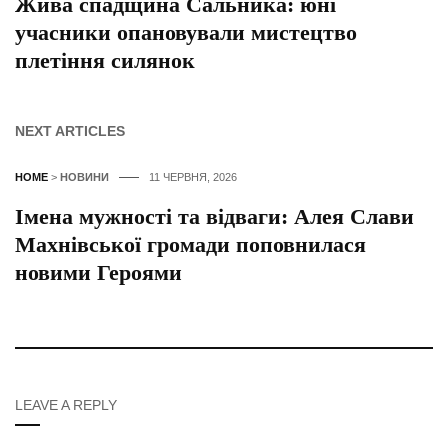
Жива спадщина Сальника: юні
учасники опановували мистецтво
плетіння силянок
NEXT ARTICLES
HOME
>
НОВИНИ
11 ЧЕРВНЯ, 2026
Імена мужності та відваги: Алея Слави
Махнівської громади поповнилася
новими Героями
LEAVE A REPLY