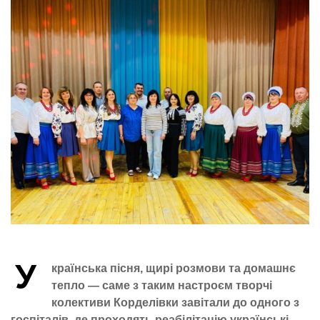
У
країнська пісня, щирі розмови та домашнє
тепло — саме з таким настроєм творчі
колективи Корделівки завітали до одного з
госпіталів, де проходять реабілітацію українські