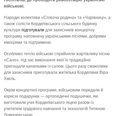
військові.
Народні колективи «Співоча родина» та «Чарівниці», а
також солісти Корделівського сільського будинку
культури
підготували
для захисників концертну
програму, наповнену українськими піснями, добрими
емоціями та підтримкою.
Особливо тепло військові сприйняли жартівливу пісню
«Сало», під час виконання якої їх традиційно
пригощали канапками із салом. Цього разу смаколики
для захисників приготувала жителька Корделівки Віра
Хміль.
Окрім концертної програми, військовим передали й
корисні подарунки — ортопедичні подушечки, які
виготовили учні Корделівського ліцею разом із
учителем трудового навчання та технологій Тетяною
Ломачевською.