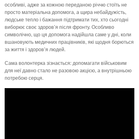
особливі, адже за кожною переданою річчю стоїть не
просто матеріальна допомога, а щира небайдужість,
людське тепло і бажання підтримати тих, хто сьогодні
виборює своє здоров’я після фронту. Особливо
символічно, що ця допомога надійшла саме у дні, коли
вшановують медичних працівників, які щодня борються
за життя і здоров’я людей.
Сама волонтерка зізнається: допомагати військовим
для неї давно стало не разовою акцією, а внутрішньою
потребою серця.