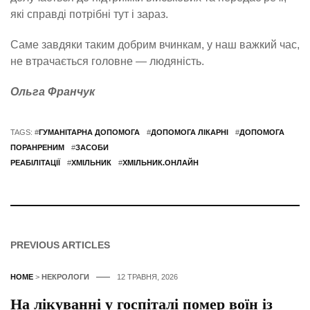
які справді потрібні тут і зараз.
Саме завдяки таким добрим вчинкам, у наш важкий час,
не втрачається головне — людяність.
Ольга Франчук
TAGS: #
ГУМАНІТАРНА ДОПОМОГА
#
ДОПОМОГА ЛІКАРНІ
#
ДОПОМОГА
ПОРАНРЕНИМ
#
ЗАСОБИ
РЕАБІЛІТАЦІЇ
#
ХМІЛЬНИК
#
ХМІЛЬНИК.ОНЛАЙН
PREVIOUS ARTICLES
HOME
>
НЕКРОЛОГИ
12 ТРАВНЯ, 2026
На лікуванні у госпіталі помер воїн із