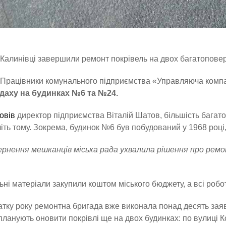
Калинівці завершили ремонт покрівель на двох багатоповер
Працівники комунального підприємства «Управляюча комп
даху на будинках №6 та №24.
овів
директор підприємства Віталій Шатов, більшість багато
іть тому. Зокрема, будинок №6 був побудований у 1968 році
ернення мешканців міська рада ухвалила рішення про ремо
ьні матеріали закупили коштом міського бюджету, а всі роб
атку року ремонтна бригада вже виконала понад десять заяв
планують оновити покрівлі ще на двох будинках: по вулиці К