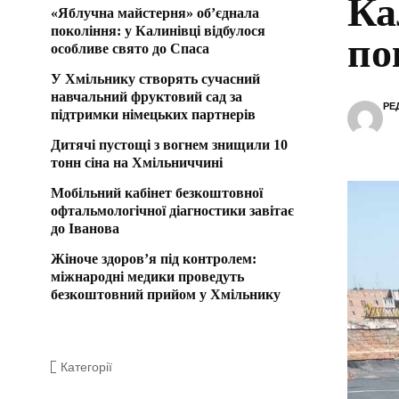
Ка
«Яблучна майстерня» об’єднала
покоління: у Калинівці відбулося
по
особливе свято до Спаса
У Хмільнику створять сучасний
навчальний фруктовий сад за
РЕ
підтримки німецьких партнерів
Дитячі пустощі з вогнем знищили 10
тонн сіна на Хмільниччині
Мобільний кабінет безкоштовної
офтальмологічної діагностики завітає
до Іванова
Жіноче здоров’я під контролем:
міжнародні медики проведуть
безкоштовний прийом у Хмільнику
Категорії