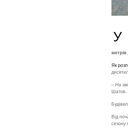
У
метрів
Як розп
десятил
– На зв
Шатов.
Будівел
Від поч
сезону 