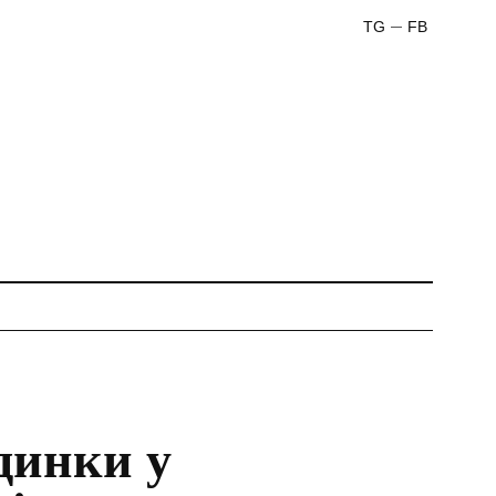
TG
FB
динки у