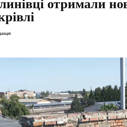
линівці отримали но
крівлі
ДАКЦІЯ