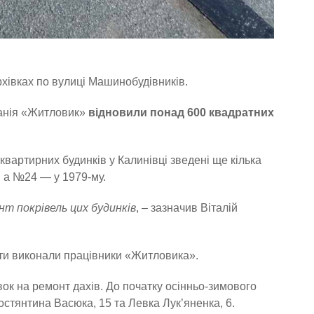
хівках по вулиці Машинобудівників.
анія «Житловик»
відновили понад
600 квадратних
квартирних будинків у Калинівці зведені ще кілька
, а №24 — у 1979-му.
нт покрівель цих будинків
, – зазначив Віталій
оти виконали працівники «Житловика».
ок на ремонт дахів. До початку осінньо-зимового
остянтина Васюка, 15 та Левка Лук’яненка, 6.