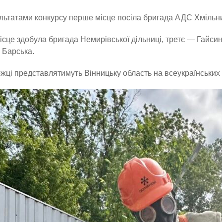
льтатами конкурсу перше місце посіла бригада АДС Хмільниц
ісце здобула бригада Немирівської дільниці, третє — Гайсин
 Барська.
ці представлятимуть Вінницьку область на всеукраїнських 