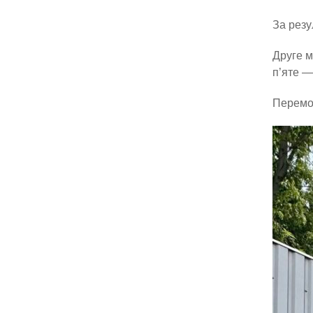
За резу
Друге м
п’яте —
Перемож