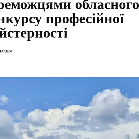
реможцями обласног
нкурсу професійної
йстерності
ДАКЦІЯ