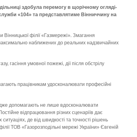
дільниці здобула перемогу в щорічному огляді-
 служби «104» та представлятиме Вінниччину на
би Вінницької філії «Газмережі». Змагання
максимально наближених до реальних надзвичайних
зу, гасіння умовної пожежі, дії після обстрілу
омагають працівникам удосконалювати професійні
 адже допомагають не лише вдосконалювати
Постійне відпрацювання різних сценаріїв дає
ситуаціях, де від швидкості та точності рішень
ілії ТОВ «Газорозподільні мережі України» Євгеній