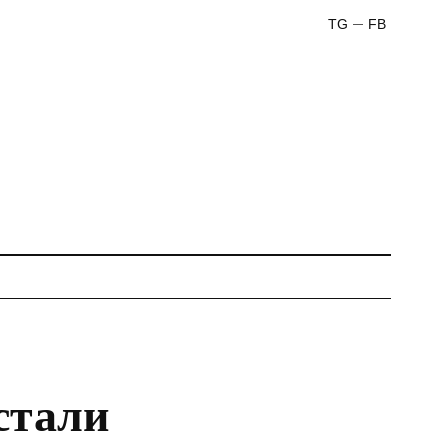
TG
FB
стали