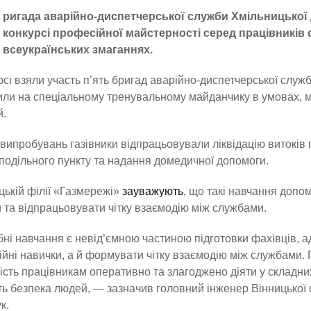
ригада аварійно-диспетчерської служби Хмільницької 
конкурсі професійної майстерності серед працівників
всеукраїнських змаганнях.
рсі взяли участь п’ять бригад аварійно-диспетчерської служ
ли на спеціальному тренувальному майданчику в умовах, 
й.
 випробувань газівники відпрацьовували ліквідацію витоків га
подільного пункту та надання домедичної допомоги.
цькій філії «Газмережі»
зауважують
, що такі навчання доп
 та відпрацьовувати чітку взаємодію між службами.
ні навчання є невід’ємною частиною підготовки фахівців,
йні навички, а й формувати чітку взаємодію між службами. 
сть працівникам оперативно та злагоджено діяти у складних 
ь безпека людей, — зазначив головний інженер Вінницької ф
к.