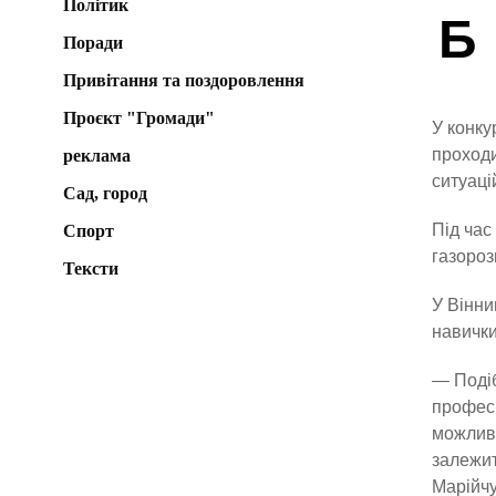
Політик
Б
Поради
Привітання та поздоровлення
Проєкт "Громади"
У конку
проходи
реклама
ситуаці
Сад, город
Під час
Спорт
газороз
Тексти
У Вінни
навички
— Подіб
професі
можливі
залежит
Марійчу