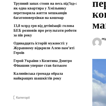
пе
Трупний запах стояв на весь під’їзд»:
як одна квартира у Хмільнику
ко
перетворила життя мешканців
багатоповерхівки на кошмар
ма
13,8 млрд грн від детінізації: голова
БЕБ розповів про результати роботи
за пів року
РЕ
Одинадцять історій мужності: у
Журавному відкрили Алею пам’яті
Героїв
Герой України з Козятина Дмитро
Фінашин уперше став батьком
Калинівська громада обрала
найкращих шашкістів року
Категорії