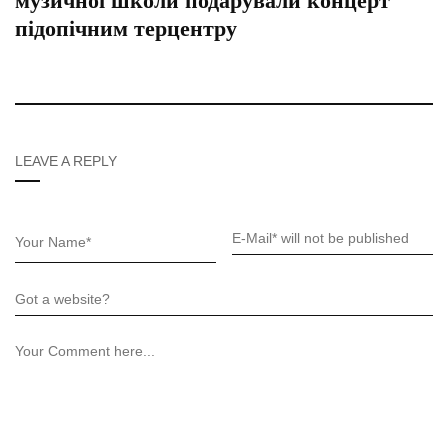
музичної школи подарували концерт
підопічним терцентру
LEAVE A REPLY