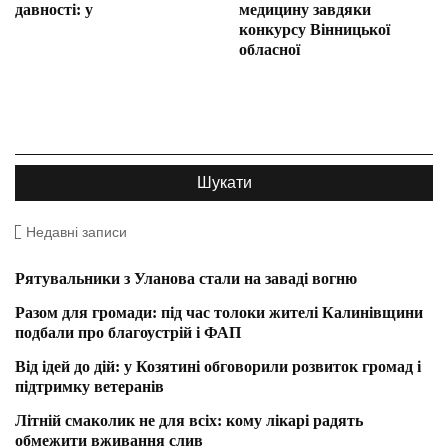
давності: у
медицину завдяки
конкурсу Вінницької
обласної
Недавні записи
Рятувальники з Уланова стали на заваді вогню
Разом для громади: під час толоки жителі Калинівщини
подбали про благоустрій і ФАП
Від ідей до дій: у Козятині обговорили розвиток громад і
підтримку ветеранів
Літній смаколик не для всіх: кому лікарі радять
обмежити вживання слив