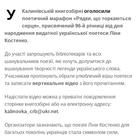
У
Калинівській книгозбірні
оголосили
поетичний марафон «Рядки, що торкаються
серця», присвячений 96-й річниці від дня
народження видатної української поетеси Ліни
Костенко.
До участі запрошують бібліотекарів та всіх
шанувальників поезії, які хочуть долучитися до
вшанування творчості легенди українського слова.
Учасникам пропонують обрати улюблений вірш поетеси
та записати
вертикальне відео
з його прочитанням.
Надіслати відео можна у приватні повідомлення
сторінки книгозбірні або на електронну адресу:
kalinovka_crb@ukr.net
.
Організатори зазначають, що поезія Ліни Костенко для
багатьох поколінь українців стала символом сили,