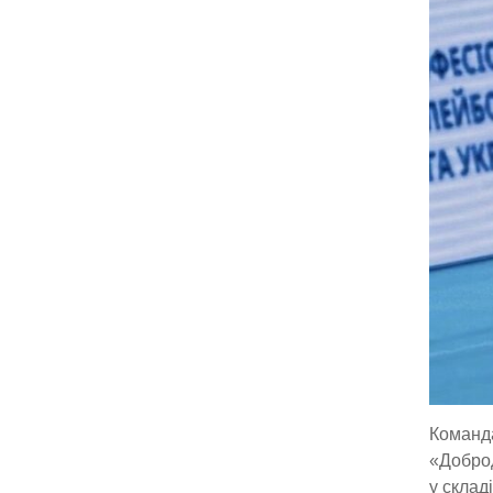
Команда
«Доброд
у склад