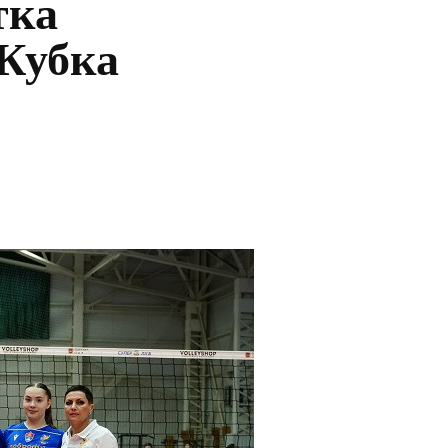
тка
 Кубка