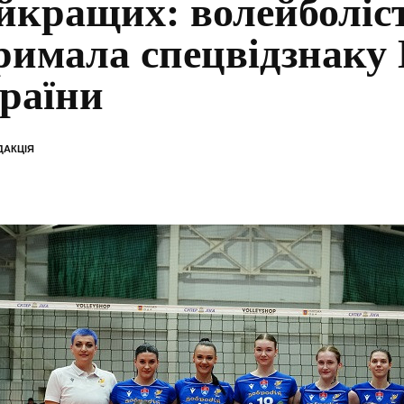
йкращих: волейболіс
римала спецвідзнаку
раїни
ДАКЦІЯ