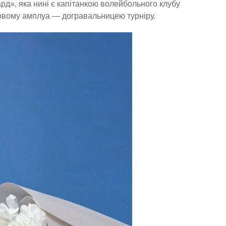
рд», яка нині є капітанкою волейбольного клубу
овому амплуа — догравальницею турніру.