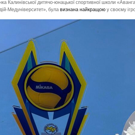
ка Калинівської дитячо-юнацької спортивної школи «Аванга
ій-Медуніверситет», була
визнана найкращою
у своєму ігр