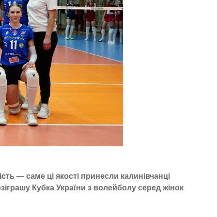
сть — саме ці якості принесли калинівчанці
озіграшу Кубка України з волейболу серед жінок