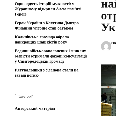
на
Одинадцять історій мужності: у
Журавному відкрили Алею пам’яті
от
Героїв
Герой України з Козятина Дмитро
Ук
Фінашин уперше став батьком
Калинівська громада обрала
найкращих шашкістів року
РЕ
Родини військовополонених і зниклих
безвісти отримали фахові консультації
у Самгородоцькій громаді
Рятувальники з Уланова стали на
заваді вогню
Категорії
Авторський матеріал