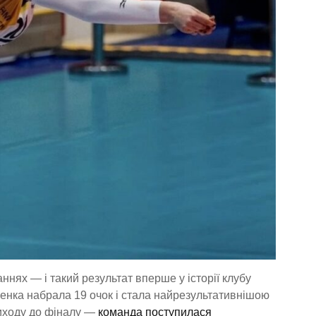
ннях — і такий результат вперше у історії клубу
нка набрала 19 очок і стала найрезультативнішою
виходу до фіналу —
команда поступилася