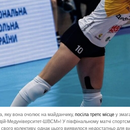
, яку вона очолює на майданчику,
посіла третє місце
у змага
ій-Медуніверситет-ШВСМ»! У півфінальному матчі спортсме
і свого колективу, однак цього виявилося недостатньо для 