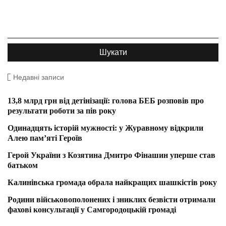
Недавні записи
13,8 млрд грн від детінізації: голова БЕБ розповів про
результати роботи за пів року
Одинадцять історій мужності: у Журавному відкрили
Алею пам’яті Героїв
Герой України з Козятина Дмитро Фінашин уперше став
батьком
Калинівська громада обрала найкращих шашкістів року
Родини військовополонених і зниклих безвісти отримали
фахові консультації у Самгородоцькій громаді