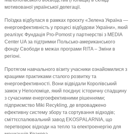
мотивованої української делегації.
Поїздка відбулася в рамках проєкту «Зелена Україна —
енергоефективність у процесі відбудови України», який
реалізує Фундація Pro-Pomost у партнерстві з MEDIA
Center UA за підтримки Польсько-американського
фонду Свободи в межах програми RITA – Зміни в
регіоні.
Протягом навчального візиту учасники ознайомилися з
кращими практиками сталого розвитку та
енергоефективності. Вони відвідали Королівський
замок у Неполоміце, який поєднує історичну спадщину
з сучасними енергоефективними рішеннями;
підприємство Miki Recykling, де впроваджено
ефективну систему збору та сортування відходів;
сміттєспалювальний завод EKOSPALARNIA, що
перетворює відходи на тепло та електроенергію для
мешканців Кракова.