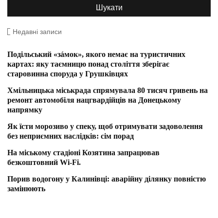
Недавні записи
Подільський «зáмок», якого немає на туристичних
картах: яку таємницю понад століття зберігає
старовинна споруда у Грушківцях
Хмільницька міськрада спрямувала 80 тисяч гривень на
ремонт автомобіля нацгвардійців на Донецькому
напрямку
Як їсти морозиво у спеку, щоб отримувати задоволення
без неприємних наслідків: сім порад
На міському стадіоні Козятина запрацював
безкоштовний Wi-Fi.
Порив водогону у Калинівці: аварійну ділянку повністю
замінюють