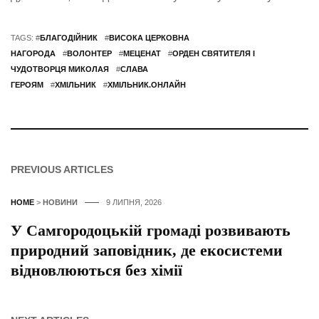
TAGS: #
БЛАГОДІЙНИК
#
ВИСОКА ЦЕРКОВНА
НАГОРОДА
#
ВОЛОНТЕР
#
МЕЦЕНАТ
#
ОРДЕН СВЯТИТЕЛЯ І
ЧУДОТВОРЦЯ МИКОЛАЯ
#
СЛАВА
ГЕРОЯМ
#
ХМІЛЬНИК
#
ХМІЛЬНИК.ОНЛАЙН
PREVIOUS ARTICLES
HOME
>
НОВИНИ
9 ЛИПНЯ, 2026
У Самгородоцькій громаді розвивають
природний заповідник, де екосистеми
відновлюються без хімії