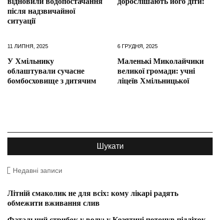
відновили водопостачання
дорослішають його діти:
після надзвичайної
ситуації
11 ЛИПНЯ, 2025
6 ГРУДНЯ, 2025
У Хмільнику
Маленькі Миколайчики
облаштували сучасне
великої громади: учні
бомбосховище з дитячим
ліцеїв Хмільницької
Недавні записи
Літній смаколик не для всіх: кому лікарі радять
обмежити вживання слив
Фатальний стрибок у воду: у Козятині потонув підліток