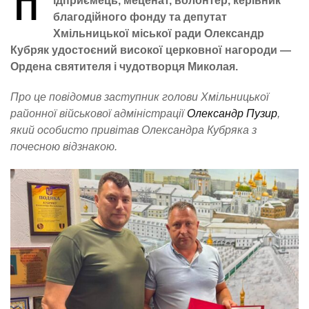
П
ідприємець, меценат, волонтер, керівник
благодійного фонду та депутат
Хмільницької міської ради Олександр
Кубряк удостоєний високої церковної нагороди —
Ордена святителя і чудотворця Миколая.
Про це повідомив заступник голови Хмільницької
районної військової адміністрації
Олександр Пузир
,
який особисто привітав Олександра Кубряка з
почесною відзнакою.