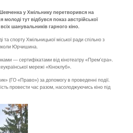
а Шевченка у Хмільнику перетворився на
я молоді тут відбувся показ австрійської
 всіх шанувальників гарного кіно.
і та спорту Хмільницької міської ради спільно з
Миколи Юрчишина.
унками — сертифікатами від кінотеатру «Прем’єра».
еукраїнської мережі «Кіноклуб».
» (ГО «Право») за допомогу в проведенні події.
ість провести час разом, насолоджуючись кіно під