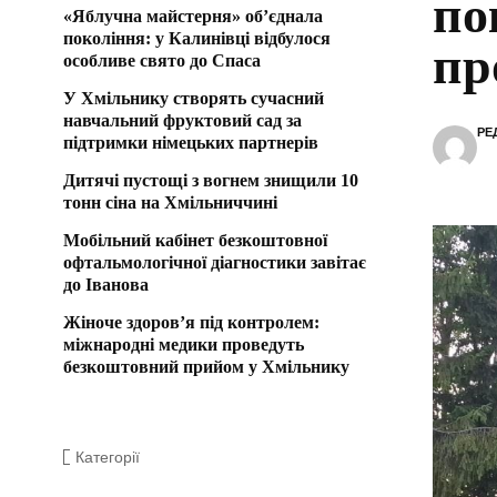
по
«Яблучна майстерня» об’єднала
покоління: у Калинівці відбулося
пр
особливе свято до Спаса
У Хмільнику створять сучасний
навчальний фруктовий сад за
РЕ
підтримки німецьких партнерів
Дитячі пустощі з вогнем знищили 10
тонн сіна на Хмільниччині
Мобільний кабінет безкоштовної
офтальмологічної діагностики завітає
до Іванова
Жіноче здоров’я під контролем:
міжнародні медики проведуть
безкоштовний прийом у Хмільнику
Категорії