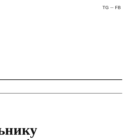
TG
FB
льнику