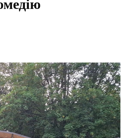
омедію