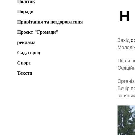
Політик
Н
Поради
Привітання та поздоровлення
Проєкт "Громади"
Захід
о
реклама
Молодіж
Сад, город
Після п
Спорт
Офіційн
Тексти
Організ
Вечір п
зоряни