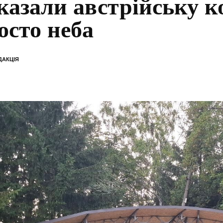
казали австрійську к
осто неба
ДАКЦІЯ