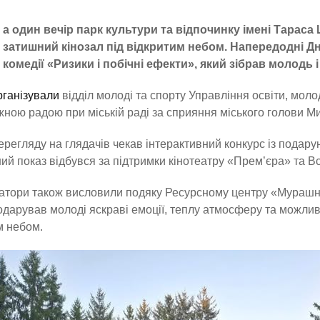
а один вечір парк культури та відпочинку імені Тарас
затишний кінозал під відкритим небом. Напередодні Дн
комедії «Ризики і побічні ефекти», який зібрав молодь і
рганізували
відділ молоді та спорту Управління освіти, молод
ною радою при міській раді за сприяння міського голови 
ерегляду на глядачів чекав інтерактивний конкурс із подар
ий показ відбувся за підтримки кінотеатру «Прем’єра» та Вс
атори також висловили подяку Ресурсному центру «Мурашник
одарував молоді яскраві емоції, теплу атмосферу та можлив
м небом.