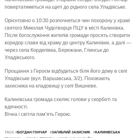
повертатиметься на щиті до рідного села Уладівське.
Орієнтовно о 10:30 розпочнеться чин похорону у храмі
святого Миколая Чудотворця ПЦУ в місті Калинівка.
Після богослужіння жителів громади просять створити
коридор слави від храму до центру Калинівки, а далі —
через села Корделівка, Бережани, Глинськ до
Уладівського.
Прощання з Героєм відбудеться біля його дому в селі
Уладівське (вул. Варшавська, 3/2). Поховають
захисника на кладовищі у селі Вишневе.
Калинівська громада схиляє голови у скорботі та
вдячності.
Вічна і світла пам’ять Герою.
TAGS: #
БОГДАН ГОНЧАР
#
ЗАГИБЛИЙ ЗАХИСНИК
#
КАЛИНІВСЬКА