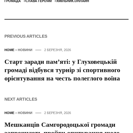
ГРОМАДА
#
СЛАВА ГЕРОЯМ
#
ХМІЛЬНИК.ОНЛАЙН
PREVIOUS ARTICLES
HOME
>
НОВИНИ
2 БЕРЕЗНЯ, 2026
Старт заради пам’яті: у Глуховецькій
громаді відбувся турнір зі спортивного
орієнтування на честь полеглого воїна
NEXT ARTICLES
HOME
>
НОВИНИ
2 БЕРЕЗНЯ, 2026
Мешканців Самгородоцької громади
запрошують пройти опитування щодо