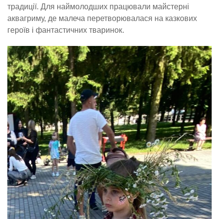
традиції. Для наймолодших працювали майстерні
аквагриму, де малеча перетворювалася на казкових
героїв і фантастичних тваринок.