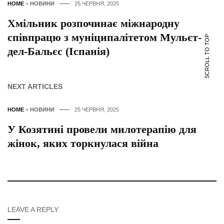
HOME
>
НОВИНИ
25 ЧЕРВНЯ, 2025
Хмільник розпочинає міжнародну
співпрацю з муніципалітетом Мульєт-
SCROLL TO TOP
дел-Бальєс (Іспанія)
NEXT ARTICLES
HOME
>
НОВИНИ
25 ЧЕРВНЯ, 2025
У Козятині провели милотерапію для
жінок, яких торкнулася війна
LEAVE A REPLY