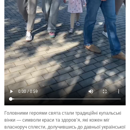
Головними героями свята стали традиційні купальські
вінки — символи краси та здоров’я, які кожен міг
власноруч сплести, долучившись до давньої української