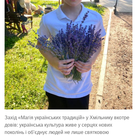
Захід «Магія українських традицій» у Хмільнику вкотре
довів: українська культура живе у серцях нових
поколінь і об’єднує людей не лише святковою