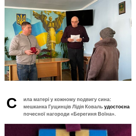
С
ила матері у кожному подвигу сина:
мешканка Гущинців Лідія Коваль
удостоєна
почесної нагороди «Берегиня Воїна».