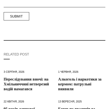
RELATED POST
3 СЕРПНЯ, 2026
1 ЧЕРВНЯ, 2026
Переслідування вночі: на
Алкоголь і наркотики за
Хмільниччині нетверезий
кермом: патрульні
водій намагався
виявили
22 КВІТНЯ, 2026
13 ВЕРЕСНЯ, 2025
95 років життєвої
Борщ як традиція та