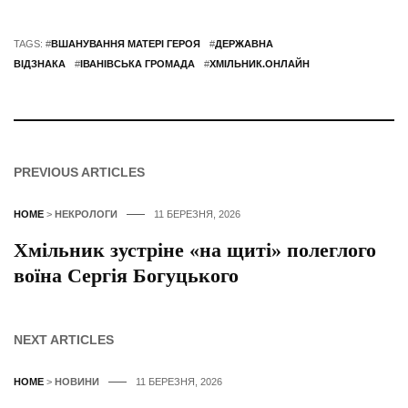
TAGS: #
ВШАНУВАННЯ МАТЕРІ ГЕРОЯ
#
ДЕРЖАВНА
ВІДЗНАКА
#
ІВАНІВСЬКА ГРОМАДА
#
ХМІЛЬНИК.ОНЛАЙН
PREVIOUS ARTICLES
HOME
>
НЕКРОЛОГИ
11 БЕРЕЗНЯ, 2026
Хмільник зустріне «на щиті» полеглого
воїна Сергія Богуцького
NEXT ARTICLES
HOME
>
НОВИНИ
11 БЕРЕЗНЯ, 2026