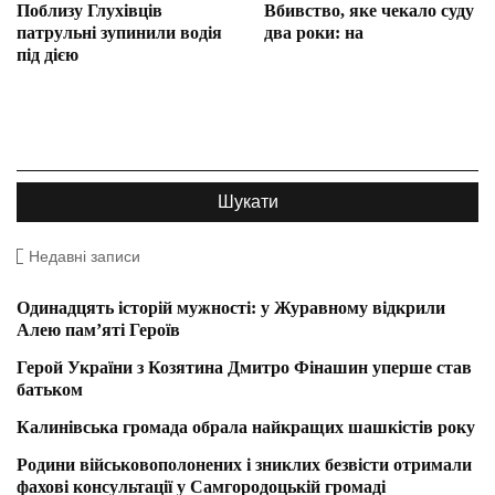
Поблизу Глухівців
Вбивство, яке чекало суду
патрульні зупинили водія
два роки: на
під дією
Недавні записи
Одинадцять історій мужності: у Журавному відкрили
Алею пам’яті Героїв
Герой України з Козятина Дмитро Фінашин уперше став
батьком
Калинівська громада обрала найкращих шашкістів року
Родини військовополонених і зниклих безвісти отримали
фахові консультації у Самгородоцькій громаді