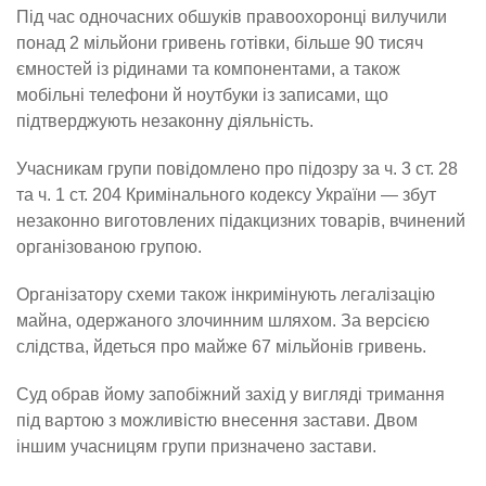
Під час одночасних обшуків правоохоронці вилучили
понад 2 мільйони гривень готівки, більше 90 тисяч
ємностей із рідинами та компонентами, а також
мобільні телефони й ноутбуки із записами, що
підтверджують незаконну діяльність.
Учасникам групи повідомлено про підозру за ч. 3 ст. 28
та ч. 1 ст. 204 Кримінального кодексу України — збут
незаконно виготовлених підакцизних товарів, вчинений
організованою групою.
Організатору схеми також інкримінують легалізацію
майна, одержаного злочинним шляхом. За версією
слідства, йдеться про майже 67 мільйонів гривень.
Суд обрав йому запобіжний захід у вигляді тримання
під вартою з можливістю внесення застави. Двом
іншим учасницям групи призначено застави.