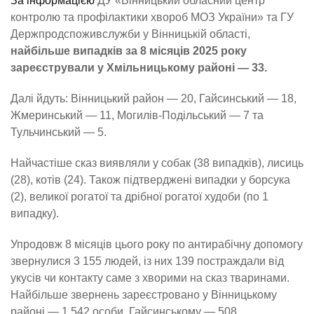
За інформацією
ДУ «Вінницький обласний центр
контролю та профілактики хвороб МОЗ України» та ГУ
Держпродспоживслужби у Вінницькій області,
найбільше випадків за 8 місяців 2025 року
зареєстрували у Хмільницькому районі — 33.
Далі йдуть: Вінницький район — 20, Гайсинський — 18,
Жмеринський — 11, Могилів-Подільський — 7 та
Тульчинський — 5.
Найчастіше сказ виявляли у собак (38 випадків), лисиць
(28), котів (24). Також підтверджені випадки у борсука
(2), великої рогатої та дрібної рогатої худоби (по 1
випадку).
Упродовж 8 місяців цього року по антирабічну допомогу
звернулися 3 155 людей, із них 139 постраждали від
укусів чи контакту саме з хворими на сказ тваринами.
Найбільше звернень зареєстровано у Вінницькому
районі — 1 542 особи, Гайсинському — 508,