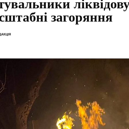
тувальники ліквідов
сштабні загоряння
ДАКЦІЯ