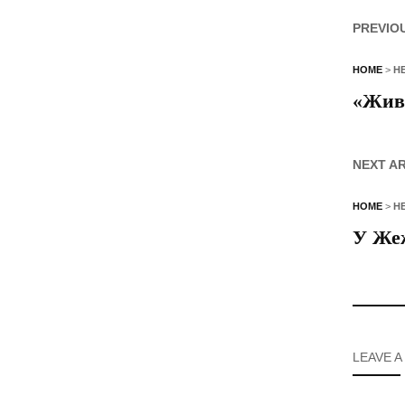
PREVIO
HOME
>
Н
«Живі
NEXT A
HOME
>
Н
У Жеж
LEAVE A