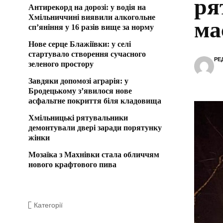
ря
Антирекорд на дорозі: у водія на
Хмільниччині виявили алкогольне
ма
сп’яніння у 16 разів вище за норму
Нове серце Блажіївки: у селі
стартувало створення сучасного
РЕ
зеленого простору
Завдяки допомозі аграрія: у
Бродецькому з’явилося нове
асфальтне покриття біля кладовища
Хмільницькі рятувальники
демонтували двері заради порятунку
жінки
Мозаїка з Махнівки стала обличчям
нового крафтового пива
Категорії