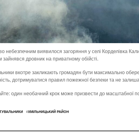
о небезпечним виявилося загоряння у селі Корделівка Ка
м зайнявся дровник на приватному обійсті.
ьники вкотре закликають громадян бути максимально обере
ість, дотримуватися правил пожежної безпеки та не залишат
йте: один необачний крок може призвести до масштабної по
ТУВАЛЬНИКИ
#
ХМІЛЬНИЦЬКИЙ РАЙОН