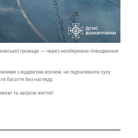
линівської громади — через необережне поводження
жними з відкритим вогнем, не підпалювати суху
и багаття без нагляду.
жежі та загрози життю!