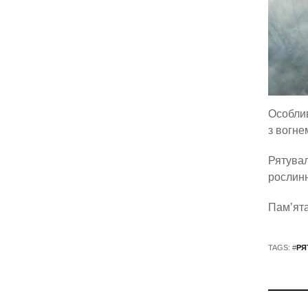
Особлив
з вогне
Рятувал
рослинн
Пам’ята
TAGS: #
РЯ