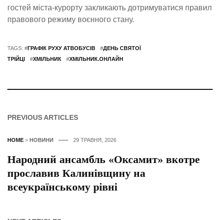
гостей міста-курорту закликають дотримуватися правил
правового режиму воєнного стану.
TAGS: #
ГРАФІК РУХУ АТВОБУСІВ
#
ДЕНЬ СВЯТОЇ
ТРІЙЦІ
#
ХМІЛЬНИК
#
ХМІЛЬНИК.ОНЛАЙН
PREVIOUS ARTICLES
HOME
>
НОВИНИ
29 ТРАВНЯ, 2026
Народний ансамбль «Оксамит» вкотре
прославив Калинівщину на
всеукраїнському рівні