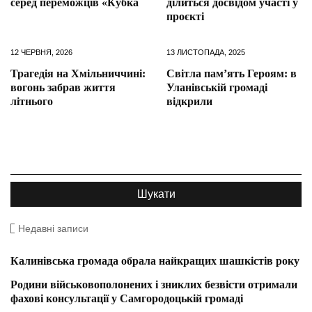
серед переможців «Кубка
ділиться досвідом участі у
проєкті
12 ЧЕРВНЯ, 2026
13 ЛИСТОПАДА, 2025
Трагедія на Хмільниччині:
Світла памʼять Героям: в
вогонь забрав життя
Уланівській громаді
літнього
відкрили
Недавні записи
Калинівська громада обрала найкращих шашкістів року
Родини військовополонених і зниклих безвісти отримали
фахові консультації у Самгородоцькій громаді