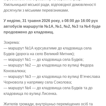
Хмільницької міської ради, відповідної домовленості
досягнули з міськими перевізниками.
У неділю, 31 травня 2026 року, з 08:00 до 16:00 рух
автобусів маршрутів №1А, №1, №2, №3 та №4 буде
продовжено до кладовищ.
Зокрема:
— маршрут №1А курсуватиме до кладовища села
Будків (дорога на село Великий Митник);
— маршрут №1 — до кладовища села Будків;
— маршрут №2 — до кладовища по вулиці Федора
Коновалюка;
— маршрут №3 — до кладовища по вулиці В’ячеслава
Чорновола у напрямку села Соколова;
— маршрут №4 — до кладовища села Будків та до
кладовища по вулиці Лисенка.
Жителів громади, внутрішньо переміщених осіб та