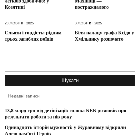
легкою здобиччю: у
Махнівці —
Козятині
постраждалого
23 ЖОВТНЯ, 2025
3 ЖОВТНЯ, 2025
Сльози і гордість: рідним
Біля палацу графа Ксідо у
трьох загиблих воїнів
Хмільнику розпочато
Недавні записи
13,8 млрд грн від детінізації: голова БЕБ розповів про
результати роботи за пів року
Одинадцять історій мужності: у Журавному відкрили
Алею пам’яті Героїв