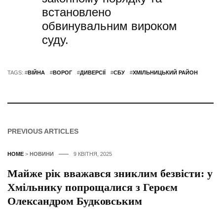
встановлено
обвинувальним вироком
суду.
TAGS: #
ВІЙНА
#
ВОРОГ
#
ДИВЕРСІЇ
#
СБУ
#
ХМІЛЬНИЦЬКИЙ РАЙОН
PREVIOUS ARTICLES
HOME
>
НОВИНИ
9 КВІТНЯ, 2025
Майже рік вважався зниклим безвісти: у
Хмільнику попрощалися з Героєм
Олександром Будковським