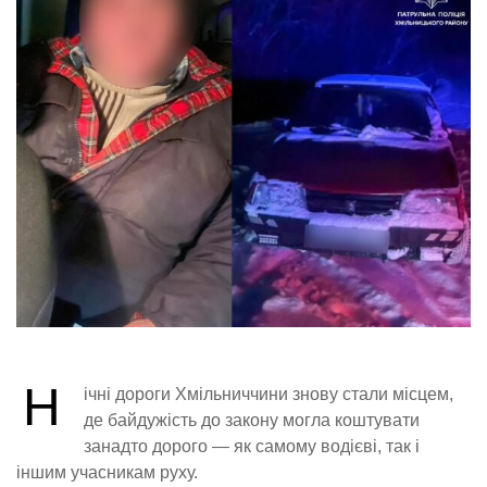
Н
ічні дороги Хмільниччини знову стали місцем,
де байдужість до закону могла коштувати
занадто дорого — як самому водієві, так і
іншим учасникам руху.