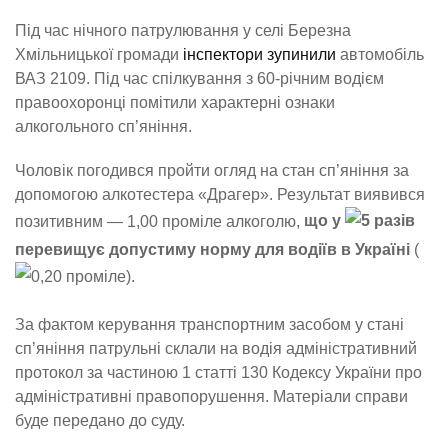
Під час нічного патрулювання у селі Березна
Хмільницької громади
інспектори зупинили
автомобіль
ВАЗ 2109. Під час спілкування з 60-річним водієм
правоохоронці помітили характерні ознаки
алкогольного сп’яніння.
Чоловік погодився пройти огляд на стан сп’яніння за
допомогою алкотестера «Драгер». Результат виявився
позитивним — 1,00 проміле алкоголю,
що у
5 разів
перевищує допустиму норму для водіїв в Україні
(
0,20 проміле).
За фактом керування транспортним засобом у стані
сп’яніння патрульні склали на водія адміністративний
протокол за частиною 1 статті 130 Кодексу України про
адміністративні правопорушення. Матеріали справи
буде передано до суду.