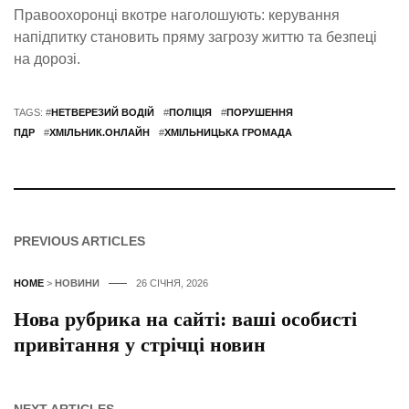
Правоохоронці вкотре наголошують: керування
напідпитку становить пряму загрозу життю та безпеці
на дорозі.
TAGS: #
НЕТВЕРЕЗИЙ ВОДІЙ
#
ПОЛІЦІЯ
#
ПОРУШЕННЯ
ПДР
#
ХМІЛЬНИК.ОНЛАЙН
#
ХМІЛЬНИЦЬКА ГРОМАДА
PREVIOUS ARTICLES
HOME
>
НОВИНИ
26 СІЧНЯ, 2026
Нова рубрика на сайті: ваші особисті
привітання у стрічці новин
NEXT ARTICLES