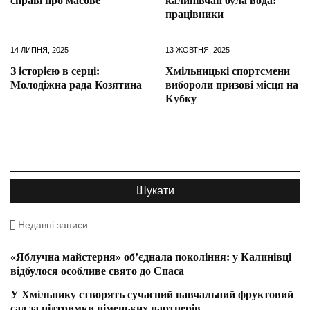
справі про масове
калинівчан була вода:
працівники
14 ЛИПНЯ, 2025
13 ЖОВТНЯ, 2025
З історією в серці:
Хмільницькі спортсмени
Молодіжна рада Козятина
вибороли призові місця на
Кубку
Недавні записи
«Яблучна майстерня» об’єднала покоління: у Калинівці
відбулося особливе свято до Спаса
У Хмільнику створять сучасний навчальний фруктовий
сад за підтримки німецьких партнерів