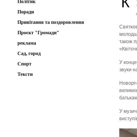
К
Політик
Поради
Привітання та поздоровлення
Святков
Проєкт "Громади"
молодши
також п
реклама
«Квіточ
Сад, город
У конце
Спорт
звуки н
Тексти
Новоріч
великих
батькам
У музич
виступі