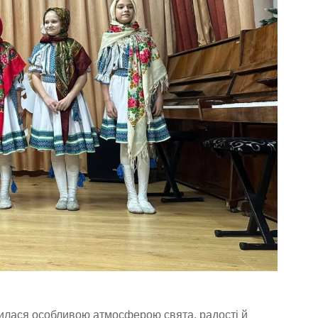
илася особливою атмосферою свята, радості й