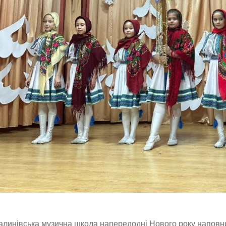
алинівська музична школа напередодні Нового року наповн