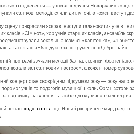
творчого піднесення — у школі відбувся Новорічний концерт
лунали святкові мелодії, сяяли дитячі очі, а кожен виступ да
у сцену прикрасили яскраві виступи талановитих учнів і ви
х класів «Сім нот», хор учнів старших класів, ансамбль скр
родемонстрували вокальні ансамблі «Капітошки», «Любисто
ка», а також ансамбль духових інструментів «Добреграй».
ртній програмі звучали мелодії баяна, скрипки, фортепіано, 
аповнювали зал святковим настроєм, а кожен номер супро
ний концерт став своєрідним підсумком року — року наполег
 перемог учнів та педагогів музичної школи. Організатори 
 за підтримку, натхнення та любов до музичного мистецтва.
ній школі
сподіваються
, що Новий рік принесе мир, радість,
в.