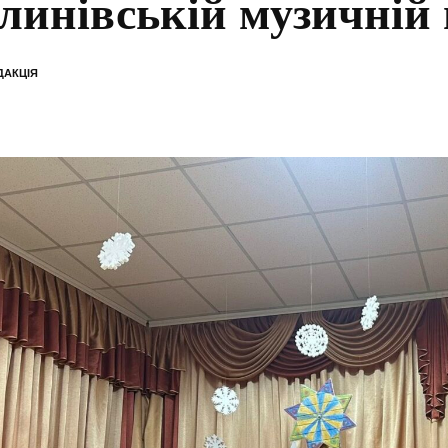
линівській музичній
ДАКЦІЯ