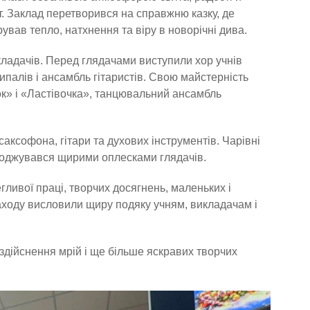
. Заклад перетворився на справжню казку, де
рував тепло, натхнення та віру в новорічні дива.
кладачів. Перед глядачами виступили хор учнів
ипалів і ансамбль гітаристів. Свою майстерність
к» і «Ластівочка», танцювальний ансамбль
саксофона, гітари та духових інструментів. Чарівні
воджувався щирими оплесками глядачів.
ливої праці, творчих досягнень, маленьких і
заходу висловили щиру подяку учням, викладачам і
 здійснення мрій і ще більше яскравих творчих