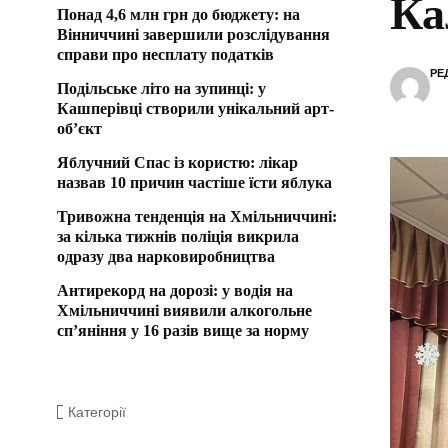
Ка
Понад 4,6 млн грн до бюджету: на
Вінниччині завершили розслідування
справи про несплату податків
РЕ
Подільське літо на зупинці: у
Кашперівці створили унікальний арт-
об’єкт
Яблучний Спас із користю: лікар
назвав 10 причин частіше їсти яблука
Тривожна тенденція на Хмільниччині:
за кілька тижнів поліція викрила
одразу два нарковиробництва
Антирекорд на дорозі: у водія на
Хмільниччині виявили алкогольне
сп’яніння у 16 разів вище за норму
Категорії