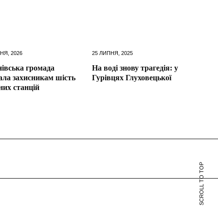
НЯ, 2026
25 ЛИПНЯ, 2025
івська громада
На воді знову трагедія: у
ала захисникам шість
Гурівцях Глуховецької
них станцій
SCROLL TO TOP