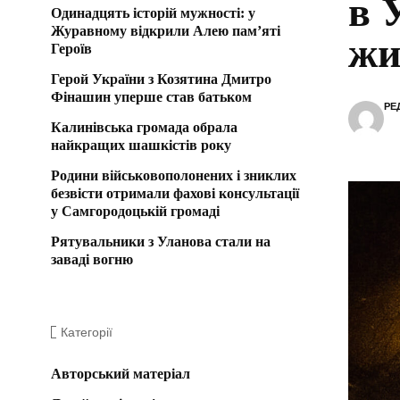
в 
Одинадцять історій мужності: у
Журавному відкрили Алею пам’яті
жи
Героїв
Герой України з Козятина Дмитро
Фінашин уперше став батьком
РЕ
Калинівська громада обрала
найкращих шашкістів року
Родини військовополонених і зниклих
безвісти отримали фахові консультації
у Самгородоцькій громаді
Рятувальники з Уланова стали на
заваді вогню
Категорії
Авторський матеріал