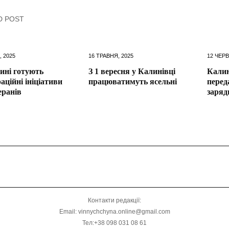
D POST
, 2025
16 ТРАВНЯ, 2025
12 ЧЕРВ
ині готують
З 1 вересня у Калинівці
Калин
аційні ініціативи
працюватимуть ясельні
перед
еранів
заряд
Контакти редакції:
Email: vinnychchyna.online@gmail.com
Тел:+38 098 031 08 61