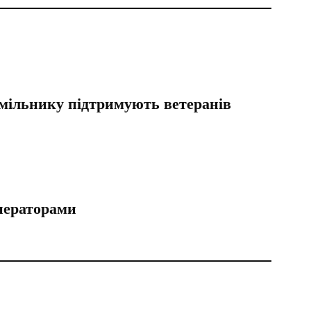
Хмільнику підтримують ветеранів
нераторами