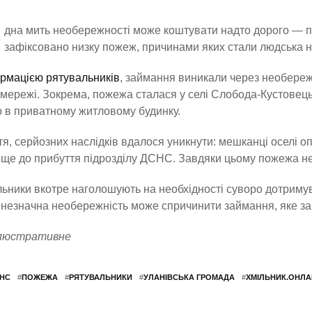
дна мить необережності може коштувати надто дорого — пр
зафіксовано низку пожеж, причинами яких стали людська не
рмацією рятувальників
, займання виникали через необереж
мережі. Зокрема, пожежа сталася у селі Слобода-Кустовець
 в приватному житловому будинку.
я, серйозних наслідків вдалося уникнути: мешканці оселі о
ще до прибуття підрозділу ДСНС. Завдяки цьому пожежа не 
ьники вкотре наголошують на необхідності суворо дотриму
 незначна необережність може спричинити займання, яке з
люстративне
НС
#
ПОЖЕЖА
#
РЯТУВАЛЬНИКИ
#
УЛАНІВСЬКА ГРОМАДА
#
ХМІЛЬНИК.ОНЛА