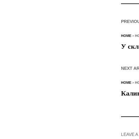
PREVIO
HOME
>
Н
У скл
NEXT A
HOME
>
Н
Калин
LEAVE A