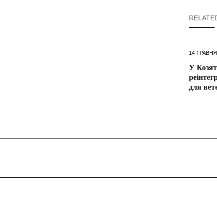
RELATE
14 ТРАВНЯ
У Козят
реінтегр
для вет