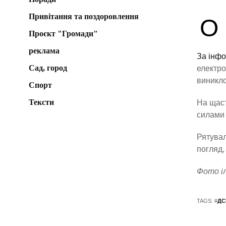
Привітання та поздоровлення
О
Проєкт "Громади"
реклама
За інфо
Сад, город
електро
виникло
Спорт
Тексти
На щаст
силами 
Рятувал
погляд,
Фото і
TAGS: #
ДС