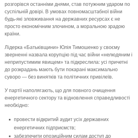
розгорівся останніми днями, став потужним ударом по
суспільній довірі. В умовах повномасштабної війни
будь-які зловживання на державних ресурсах є не
просто економічним злочином, а моральною зрадою
країни.
Лідерка «Батьківщини» Юлія Тимошенко у своєму
зверненні назвала корупцію під час війни «нелюдяним і
неприпустимим явищем» та підкреслила: усі причетні
до розкрадань мають бути покарані максимально
суворо — без винятків та політичних привілеїв.
У партії наполягають, що для повного очищення
енергетичного сектору та відновлення справедливості
необхідно:
провести відкритий аудит усіх державних
енергетичних підприємств;
забезпечити опозиційним силам доступ до