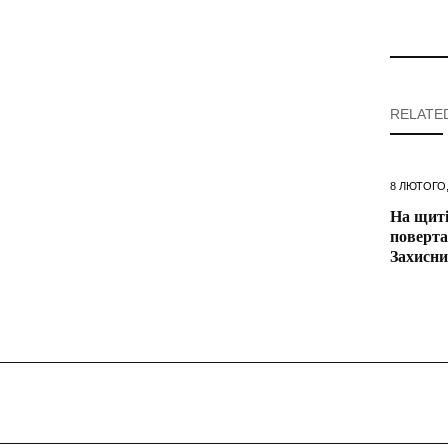
RELATE
8 ЛЮТОГО,
На щиті
поверта
Захисн