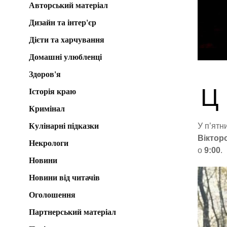
Авторський матеріал
Дизайн та інтер'єр
Дієти та харчування
Домашні улюбленці
Здоров'я
Ц
Історія краю
Кримінал
Кулінарні підказки
У п’ятн
Віктор
Некрологи
о
9:00
.
Новини
Новини від читачів
Оголошення
Партнерський матеріал