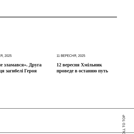
Я, 2025
11 ВЕРЕСНЯ, 2025
не зламався». Друга
12 вересня Хмільник
ця загибелі Героя
проведе в останню путь
SCROLL TO TOP