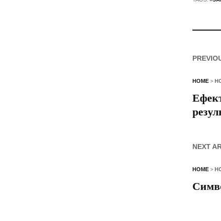
PREVIO
HOME
>
Н
Ефект
резул
NEXT A
HOME
>
Н
Симво