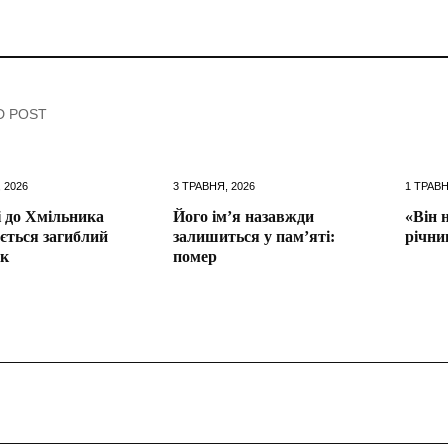
D POST
 2026
3 ТРАВНЯ, 2026
1 ТРАВН
 до Хмільника
Його ім’я назавжди
«Він 
ється загиблий
залишиться у пам’яті:
річни
ик
помер