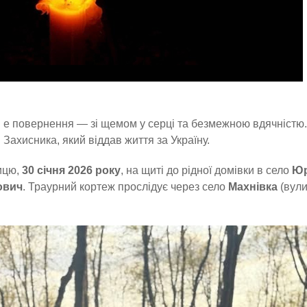
е повернення — зі щемом у серці та безмежною вдячністю. 
Захисника, який віддав життя за Україну.
ицю,
30 січня 2026 року
, на щиті до рідної домівки в село
Юр
ович
. Траурний кортеж прослідує через село
Махнівка
(вули