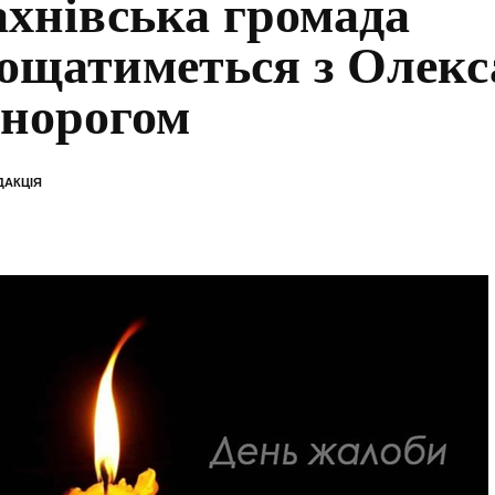
хнівська громада
ощатиметься з Олек
норогом
ДАКЦІЯ