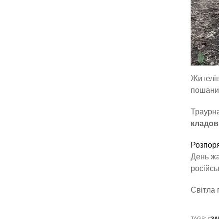
Жителів
пошани 
Траурна
кладов
Розпоря
День жа
російсь
Світла 
TAGS: #
ЗА