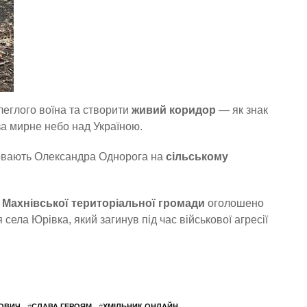
еглого воїна та створити
живий коридор
— як знак
а мирне небо над Україною.
ховають Олександра Однорога на
сільському
ї
Махнівської територіальної громади
оголошено
ела Юрівка, який загинув під час військової агресії
РОВИЧ
#
СЛАВА ГЕРОЯМ
#
ХМІЛЬНИК.ОНЛАЙН