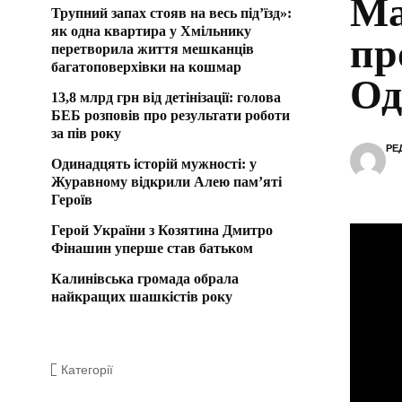
Ма
Трупний запах стояв на весь під’їзд»:
як одна квартира у Хмільнику
пр
перетворила життя мешканців
багатоповерхівки на кошмар
Од
13,8 млрд грн від детінізації: голова
БЕБ розповів про результати роботи
за пів року
РЕ
Одинадцять історій мужності: у
Журавному відкрили Алею пам’яті
Героїв
Герой України з Козятина Дмитро
Фінашин уперше став батьком
Калинівська громада обрала
найкращих шашкістів року
Категорії