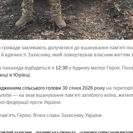
 громади закликають долучитися до вшанування пам’яті пол
й вдячності Захиснику, який пожертвував власним життям з
 панахида відбудеться о
12:30
у будинку матері Героя. По
ищі в Юрівці
.
дженням сільського голови
30 січня 2026 року
на територі
лоби — на знак вшанування пам’яті загиблого воїна, жителя с
кої федерації проти України.
пам’ять Герою. Вічна слава Захиснику України.
ГИБЛИЙ ЗАХИСНИК
#
МАХНІВСЬКА ГРОМАДА
#
ОДНОРОГ ОЛЕКСАНДР ВІКТО