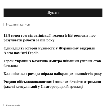
Недавні записи
13,8 млрд грн від детінізації: голова БЕБ розповів про
результати роботи за пів року
Одинадцять історій мужності: у Журавному відкрили
Алею пам’яті Героїв
Герой України з Козятина Дмитро Фінашин уперше став
батьком
Калинівська громада обрала найкращих шашкістів року
Родини військовополонених і зниклих безвісти отримали
фахові консультації у Самгородоцькій громаді
Категорії