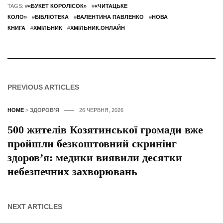
TAGS: #
«БУКЕТ КОРОЛІСОК»
#
«ЧИТАЦЬКЕ
КОЛО»
#
БІБЛІОТЕКА
#
ВАЛЕНТИНА ПАВЛЕНКО
#
НОВА
КНИГА
#
ХМІЛЬНИК
#
ХМІЛЬНИК.ОНЛАЙН
PREVIOUS ARTICLES
HOME
>
ЗДОРОВ'Я
26 ЧЕРВНЯ, 2026
500 жителів Козятинської громади вже
пройшли безкоштовний скринінг
здоров’я: медики виявили десятки
небезпечних захворювань
NEXT ARTICLES