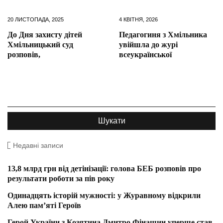
20 ЛИСТОПАДА, 2025
4 КВІТНЯ, 2026
До Дня захисту дітей
Педагогиня з Хмільника
Хмільницький суд
увійшла до журі
розповів,
всеукраїнської
Недавні записи
13,8 млрд грн від детінізації: голова БЕБ розповів про
результати роботи за пів року
Одинадцять історій мужності: у Журавному відкрили
Алею пам’яті Героїв
Герой України з Козятина Дмитро Фінашин уперше став