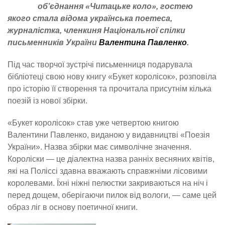
об’єднання «Читацьке коло», гостею
якого стала відома українська поетеса,
журналістка, членкиня Національної спілки
письменників України
Валентина Павленко
.
Під час творчої зустрічі письменниця подарувала
бібліотеці свою нову книгу «Букет королісок», розповіла
про історію її створення та прочитала присутнім кілька
поезій із нової збірки.
«Букет королісок» став уже четвертою книгою
Валентини Павленко, виданою у видавництві «Поезія
України». Назва збірки має символічне значення.
Короліски — це діалектна назва ранніх весняних квітів,
які на Поліссі здавна вважають справжніми лісовими
королевами. Їхні ніжні пелюстки закриваються на ніч і
перед дощем, оберігаючи пилок від вологи, — саме цей
образ ліг в основу поетичної книги.