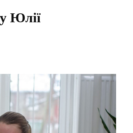
у Юлії