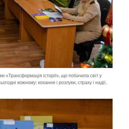
ки «Трансформація історії», що побачила світ у
огодні кожному: кохання і розлуки, страху і надії,