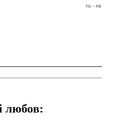
TG
FB
і любов: