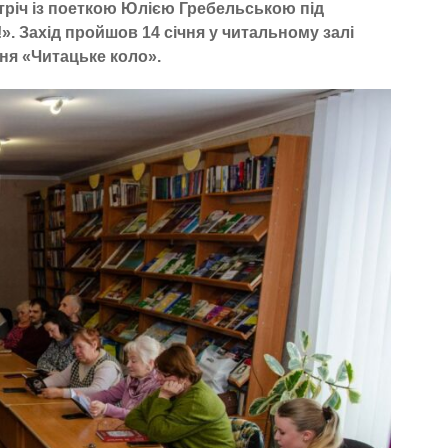
стріч із поеткою Юлією Гребельською під
 Захід пройшов 14 січня у читальному залі
ня «Читацьке коло».