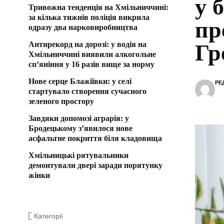
у 
Тривожна тенденція на Хмільниччині:
за кілька тижнів поліція викрила
пр
одразу два нарковиробництва
Антирекорд на дорозі: у водія на
Гр
Хмільниччині виявили алкогольне
сп’яніння у 16 разів вище за норму
Нове серце Блажіївки: у селі
РЕ
стартувало створення сучасного
зеленого простору
Завдяки допомозі аграрія: у
Бродецькому з’явилося нове
асфальтне покриття біля кладовища
Хмільницькі рятувальники
демонтували двері заради порятунку
жінки
Категорії