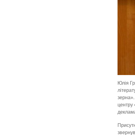
Юлія Гр
літерат
зерна».
центру 
деклама
Присут
звернув