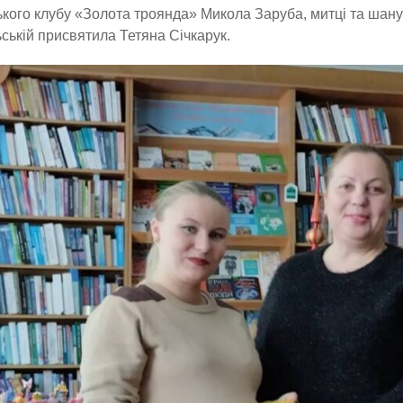
кого клубу «Золота троянда» Микола Заруба, митці та шану
ській присвятила Тетяна Січкарук.