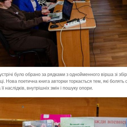
устрічі було обрано за рядками з однойменного вірша зі збір
ці. Нова поетична книга авторки торкається тем, які болять сь
 її наслідків, внутрішніх змін і пошуку опори.