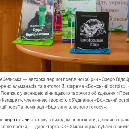
ебельська — авторка першої поетичної збірки «Озеро Відобра
урних альманахів та антологій, зокрема «Божський острів», 
 Поетка є учасницею вінницького творчого об’єднання «Пое
«Квадрат», членкинею творчого об’єднання «Божський острів
ції поезії в номінації «Відлуння власного голосу».
ні
щиро вітали
авторку з виходом нової книги, ділилися враж
ся до поетки, — директорка КЗ «Хмільницька публічна біблі