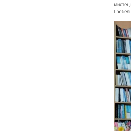
мистець
Гребель