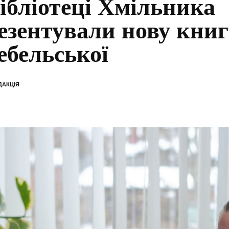
бібліотеці Хмільника
езентували нову книг
ебельської
ДАКЦІЯ