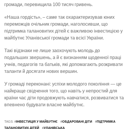
громади, перевищила 100 тисяч гривень.
«Наша гордість», – саме так охарактеризував юних
переможців очільник громади, наголосивши, що
підтримка талановитих дітей є важливою інвестицією у
майбутнє Уланівської громади та всієї України.
Такі відзнаки не лише заохочують молодь до
подальших звершень, а й є визнанням щоденної праці
учнів, педагогів та батьків, які допомагають розкривати
таланти й досягати нових вершин.
У громаді переконані: успіхи молодого покоління — це
найкраще свідчення того, що навіть у непростий для
країни час діти продовжують навчатися, розвиватися та
впевнено будувати власне майбутнє.
TAGS: #
ІНВЕСТИЦІЯ У МАЙБУТНЄ
#
ОБДАРОВАНІ ДІТИ
#
ПІДТРИМКА
ТАЛАНОВИТИХ ДІТЕЙ
#
УЛАНІВСЬКА