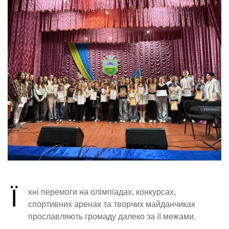
Ї
хні перемоги на олімпіадах, конкурсах,
спортивних аренах та творчих майданчиках
прославляють громаду далеко за її межами.