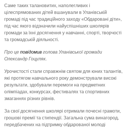
Саме таких талановитих, наполегливих і
цілеспрямованих дітей вшанували в Уланівській
громаді під час традиційного заходу «Обдаровані діти»,
під час якого відзначили найуспішніших школярів
громади за їхні досягнення у навчанні, спорті, творчості
та громадській діяльності.
Про це
повідомив
голова Уланівської громади
Олександр Гоцуляк.
Урочистості стали справжнім святом для юних талантів,
які протягом навчального року демонстрували високі
результати, здобували перемоги на предметних
олімпіадах, конкурсах, фестивалях та спортивних
змаганнях різних рівнів.
За свої досягнення школярі отримали почесні грамоти,
грошові премії та стипендії. Загальна сума винагород,
передбачених на підтримку обдарованої молоді