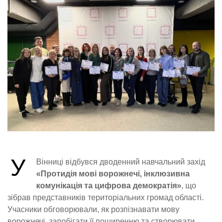
У
Вінниці відбувся дводенний навчальний захід
«Протидія мові ворожнечі, інклюзивна
комунікація та цифрова демократія»
, що
зібрав представників територіальних громад області.
Учасники обговорювали, як розпізнавати мову
ворожнечі, запобігати її поширенню та створювати