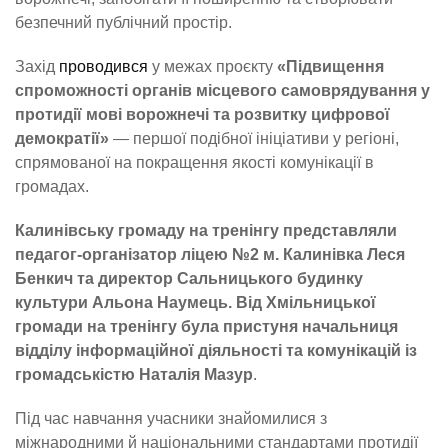
безпечний публічний простір.
Захід
проводився
у межах проєкту
«Підвищення
спроможності органів місцевого самоврядування у
протидії мові ворожнечі та розвитку цифрової
демократії»
— першої подібної ініціативи у регіоні,
спрямованої на покращення якості комунікації в
громадах.
Калинівську громаду на тренінгу представляли
педагог-організатор ліцею №2 м. Калинівка Леся
Бенкич та директор Сальницького будинку
культури Альона Наумець. Від Хмільницької
громади на тренінгу була пристуня начальниця
відділу інформаційної діяльності та комунікацій із
громадськістю
Наталія
Мазур
.
Під час навчання учасники знайомилися з
міжнародними й національними стандартами протидії