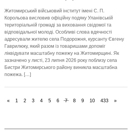
Житомирський військовий інститут імені С. П.
Корольова висловив офіційну подяку Уланівській
територіальній громаді за виховання свідомої та
відповідальної молоді. Особливі слова вдячності
адресували жителю села Подорожня, курсанту Євгену
Гаврилюку, який разом із товаришами допоміг
ліквідувати масштабну пожежу на Житомирщині. Як
зазначено у листі, 23 липня 2026 року поблизу села
Бистри Житомирського району виникла масштабна
пожежа. […]
«
1
2
3
4
5
6
7
8
9
10
433
»