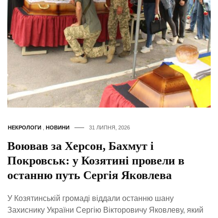
НЕКРОЛОГИ
,
НОВИНИ
31 ЛИПНЯ, 2026
Воював за Херсон, Бахмут і
Покровськ: у Козятині провели в
останню путь Сергія Яковлева
У Козятинській громаді віддали останню шану
Захиснику України Сергію Вікторовичу Яковлеву, який