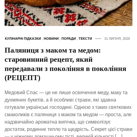
КУЛІНАРНІ ПІДКАЗКИ
,
НОВИНИ
,
ПОРАДИ
,
ТЕКСТИ
31 ЛИПНЯ, 2026
Паляниця з маком та медом:
старовинний рецепт, який
передавали з покоління в покоління
(РЕЦЕПТ)
Медовий Спас — це не лише освячення меду, маку та
духмяних букетів, а й особливі страви, які здавна
готували українські господині. Однією з таких святкових
смаколиків є паляниця з маком та медом — проста, але
надзвичайно ароматна випічка, що символізує
достаток, родинне тепло та щедрість. Секрет цієї страви
— у ніжному домашньому тісті, великій кількості […]