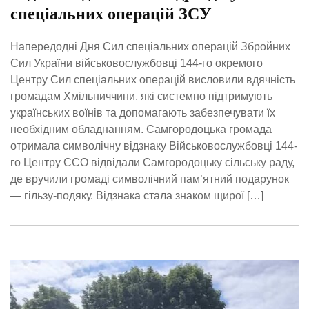
спеціальних операцій ЗСУ
Напередодні Дня Сил спеціальних операцій Збройних
Сил України військовослужбовці 144-го окремого
Центру Сил спеціальних операцій висловили вдячність
громадам Хмільниччини, які системно підтримують
українських воїнів та допомагають забезпечувати їх
необхідним обладнанням. Самгородоцька громада
отримала символічну відзнаку Військовослужбовці 144-
го Центру ССО відвідали Самгородоцьку сільську раду,
де вручили громаді символічний пам’ятний подарунок
— гільзу-подяку. Відзнака стала знаком щирої […]