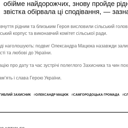
обійме найдорожчих, знову пройде рі
звістка обірвала ці сподівання, — заз
івчуття рідним та близьким Героя висловили сільський голо
ський корпус та виконавчий комітет сільської ради.
ді наголошують: подвиг Олександра Мацюка назавжди залиши
сті та любові до України.
цію про дату та час зустрічі полеглого Захисника та чин п
ам’ять і слава Герою України.
ГИБЛИЙ ЗАХИСНИК
#
ОЛЕКСАНДР МАЦЮК
#
САМГОРОДОЦЬКА ГРОМАДА
#
С