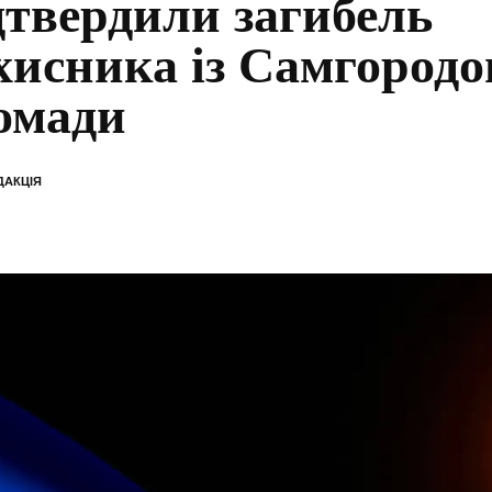
дтвердили загибель
хисника із Самгородо
омади
ДАКЦІЯ