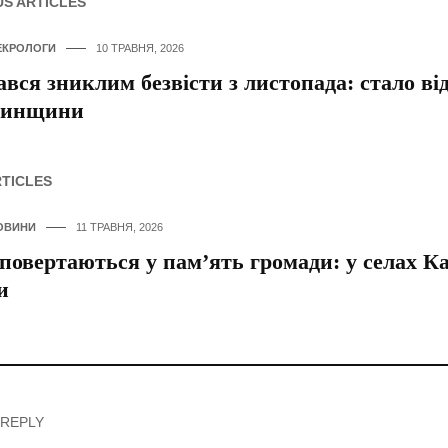
US ARTICLES
ЕКРОЛОГИ
10 ТРАВНЯ, 2026
вся зниклим безвісти з листопада: стало від
тинщини
RTICLES
ОВИНИ
11 ТРАВНЯ, 2026
 повертаються у пам’ять громади: у селах 
и
 REPLY