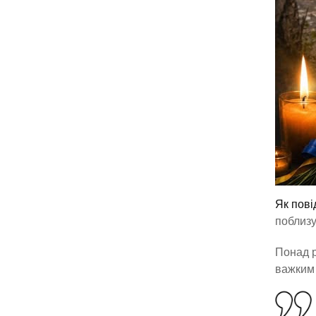
Як пов
поблизу
Понад р
важким 