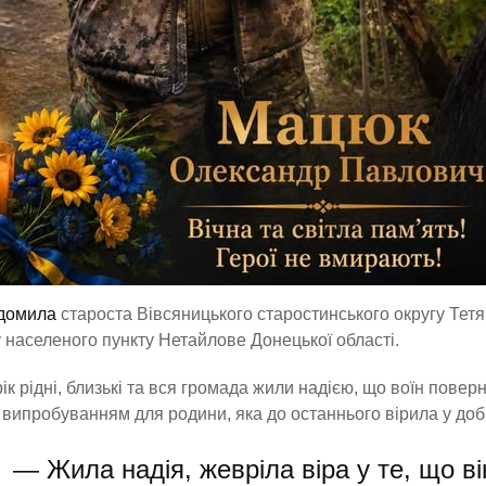
ідомила
староста Вівсяницького старостинського округу Тетя
 населеного пункту Нетайлове Донецької області.
ік рідні, близькі та вся громада жили надією, що воїн пове
випробуванням для родини, яка до останнього вірила у доб
— Жила надія, жевріла віра у те, що в