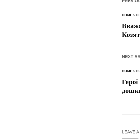
PREVIO
HOME
>
Н
Вважа
Козя
NEXT A
HOME
>
Н
Герої
дошк
LEAVE A