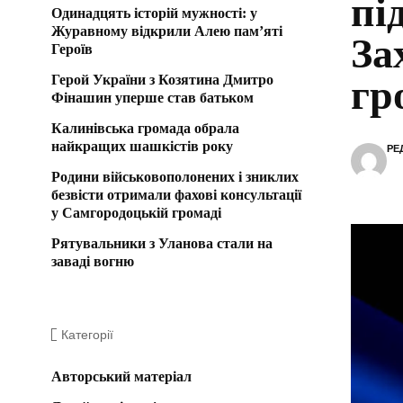
пі
Одинадцять історій мужності: у
Журавному відкрили Алею пам’яті
За
Героїв
Герой України з Козятина Дмитро
гр
Фінашин уперше став батьком
Калинівська громада обрала
найкращих шашкістів року
РЕ
Родини військовополонених і зниклих
безвісти отримали фахові консультації
у Самгородоцькій громаді
Рятувальники з Уланова стали на
заваді вогню
Категорії
Авторський матеріал