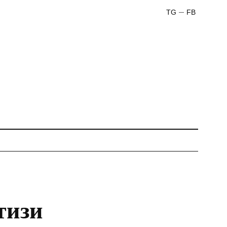
TG
FB
тизи