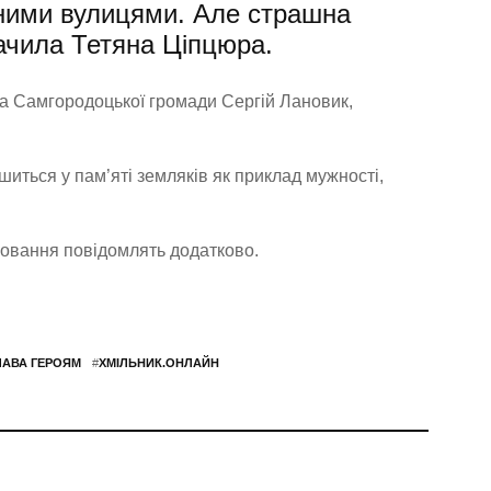
дними вулицями. Але страшна
начила Тетяна Ціпцюра.
ва Самгородоцької громади Сергій Лановик,
ться у пам’яті земляків як приклад мужності,
оховання повідомлять додатково.
ЛАВА ГЕРОЯМ
#
ХМІЛЬНИК.ОНЛАЙН