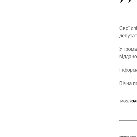
Свої сп
депутат
У грома
віддано
Інформа
Вічна п
TAGS: #
ЗА