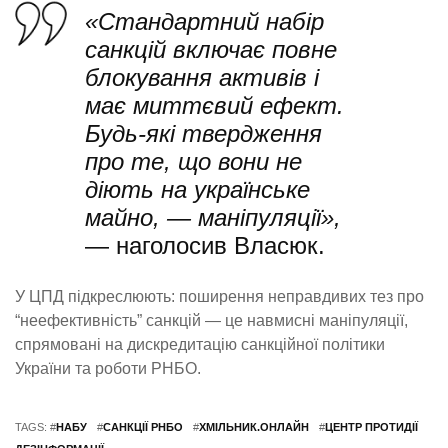
«Стандартний набір
санкцій включає повне
блокування активів і
має миттєвий ефект.
Будь-які твердження
про те, що вони не
діють на українське
майно, — маніпуляції»,
— наголосив Власюк.
У ЦПД підкреслюють: поширення неправдивих тез про
“неефективність” санкцій — це навмисні маніпуляції,
спрямовані на дискредитацію санкційної політики
України та роботи РНБО.
TAGS: #
НАБУ
#
САНКЦІЇ РНБО
#
ХМІЛЬНИК.ОНЛАЙН
#
ЦЕНТР ПРОТИДІЇ