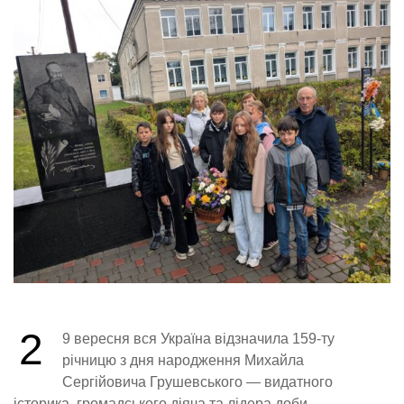
2
9 вересня вся Україна відзначила 159-ту
річницю з дня народження Михайла
Сергійовича Грушевського — видатного
історика, громадського діяча та лідера доби