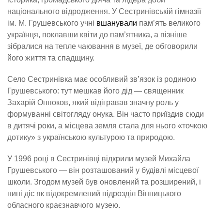
національного відродження. У Сестринівській гімназії
ім. М. Грушевського учні
вшанували
пам’ять великого
українця, поклавши квіти до пам’ятника, а пізніше
зібралися на тепле чаювання в музеї, де обговорили
його життя та спадщину.
Село Сестринівка має особливий зв’язок із родиною
Грушевського: тут мешкав його дід — священник
Захарій Оппоков, який відігравав значну роль у
формуванні світогляду онука. Він часто приїздив сюди
в дитячі роки, а місцева земля стала для нього «точкою
дотику» з українською культурою та природою.
У 1996 році в Сестринівці відкрили музей Михайла
Грушевського — він розташований у будівлі місцевої
школи. Згодом музей був оновлений та розширений, і
нині діє як відокремлений підрозділ Вінницького
обласного краєзнавчого музею.