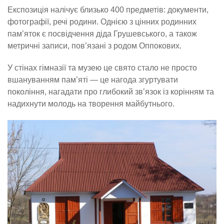
Експозиція налічує близько 400 предметів: документи,
фотографії, речі родини. Однією з цінних родинних
пам’яток є посвідчення діда Грушевського, а також
метричні записи, пов’язані з родом Оппокових.
У стінах гімназії та музею це свято стало не просто
вшануванням пам’яті — це нагода згуртувати
покоління, нагадати про глибокий зв’язок із корінням та
надихнути молодь на творення майбутнього.