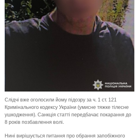
Слідчі вже оголосили йому підозру за ч. 1 ст. 121
Кримінального кодексу України (умисне тяжке тілесне
ушкодження). Санкція статті передбачає покарання до
8 років позбавлення волі.
Нині вирішується питання про обрання запобіжного