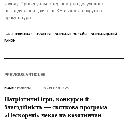
заходу. Процесуальне керівництво досудового
розслідування здійснює Хмільницька окружна
прокуратура.
TAGS: #
КРИМІНАЛ
#
ПОЛІЦІЯ
#
ХМІЛЬНИК.ОНЛАЙН
#
ХМІЛЬНИЦЬКИЙ
РАЙОН
PREVIOUS ARTICLES
HOME
>
НОВИНИ
20 СЕРПНЯ, 2025
Патріотичні ігри, конкурси й
благодійність — святкова програма
«Нескорені» чекає на козятинчан