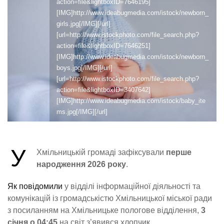
action=file&lightboxID=7646195]
[IMG]http://www.ideabugmedia.com/istock/newborn_
girls.jpg[/IMG][/url]
[url=http://www.istockphoto.com/file_search.php?
action=file&lightboxID=7646251]
[IMG]http://www.ideabugmedia.com/istock/newborn_
boys.jpg[/IMG][/url]
[url=http://www.istockphoto.com/file_search.php?
action=file&lightboxID=3407642]
[IMG]http://www.ideabugmedia.com/istock/baby_ite
ms.jpg[/IMG][/url]
У
Хмільницькій громаді зафіксували
перше
народження 2026 року
.
Як повідомили
у відділі інформаційної діяльності та
комунікацій із громадськістю Хмільницької міської ради
з посиланням на Хмільницьке пологове відділення,
3
січня о 04:45
на світ з’явився хлопчик.