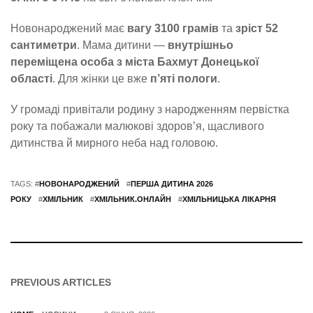
Новонароджений має
вагу 3100 грамів
та
зріст 52
сантиметри
. Мама дитини —
внутрішньо
переміщена особа з міста Бахмут Донецької
області
. Для жінки це вже
п’яті пологи
.
У громаді привітали родину з народженням первістка
року та побажали малюкові здоров’я, щасливого
дитинства й мирного неба над головою.
TAGS: #
НОВОНАРОДЖЕНИЙ
#
ПЕРША ДИТИНА 2026
РОКУ
#
ХМІЛЬНИК
#
ХМІЛЬНИК.ОНЛАЙН
#
ХМІЛЬНИЦЬКА ЛІКАРНЯ
PREVIOUS ARTICLES