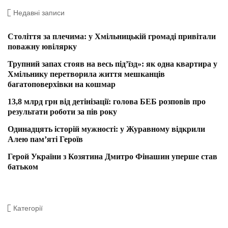
Недавні записи
Століття за плечима: у Хмільницькій громаді привітали
поважну ювілярку
Трупний запах стояв на весь під’їзд»: як одна квартира у
Хмільнику перетворила життя мешканців
багатоповерхівки на кошмар
13,8 млрд грн від детінізації: голова БЕБ розповів про
результати роботи за пів року
Одинадцять історій мужності: у Журавному відкрили
Алею пам’яті Героїв
Герой України з Козятина Дмитро Фінашин уперше став
батьком
Категорії