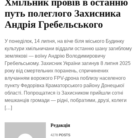
Хмільник провів в останню
путь полеглого Захисника
Андрія Гребельського
У понеділок, 14 липня, на віче біля міського Будинку
культури хмільничани віддали останню шану загиблому
землякові — воїну Андрію Володимировичу
Гребельському. Захисник України загинув 8 липня 2025
року від смертельних поранень, спричинених
влучанням ворожого FPV-дрона поблизу населеного
пункту Федорівка Краматорського району Донецької
області. Попрощатися із Захисником прийшли сотні
мешканців громади — рідні, побратими, друзі, колеги
[…]
Редакція
4278
POSTS