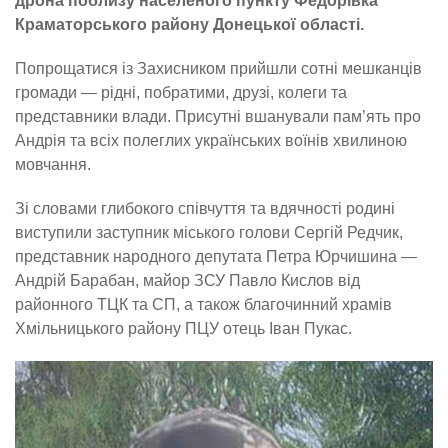
дрона поблизу населеного пункту Федорівка
Краматорського району Донецької області.
Попрощатися із Захисником прийшли сотні мешканців
громади — рідні, побратими, друзі, колеги та
представники влади. Присутні вшанували пам’ять про
Андрія та всіх полеглих українських воїнів хвилиною
мовчання.
Зі словами глибокого співчуття та вдячності родині
виступили заступник міського голови Сергій Редчик,
представник народного депутата Петра Юрчишина —
Андрій Барабан, майор ЗСУ Павло Кислов від
районного ТЦК та СП, а також благочинний храмів
Хмільницького району ПЦУ отець Іван Пукас.