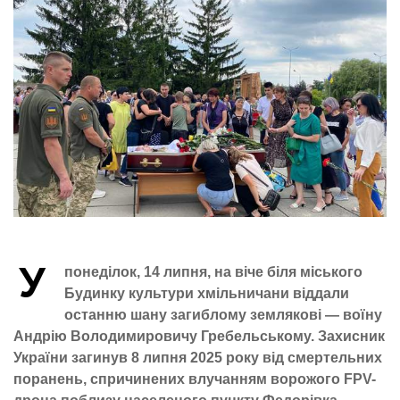
У
понеділок, 14 липня, на віче біля міського
Будинку культури хмільничани віддали
останню шану загиблому землякові — воїну
Андрію Володимировичу Гребельському. Захисник
України загинув 8 липня 2025 року від смертельних
поранень, спричинених влучанням ворожого FPV-