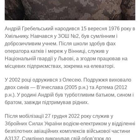
Андрій Гребельський народився 15 вересня 1976 року в
Хмільнику. Навчався у ЗОШ №2, був сумлінним і
доброзичливим учнем. Після школи здобув фах
оператора катків і мереж у Вінниці, служив у
Національній гвардії у Львові, а згодом працював на
місцевих підприємствах, зокрема на елеваторі.
У 2002 році одружився з Олесею. Подружжя виховало
двох синів — В’ячеслава (2005 р.н.) та Артема (2012
р.н.). У родині Андрій був турботливим батьком, сином і
братом, завжди підтримував рідних.
Після мобілізації 27 грудня 2022 року служив у
Збройних Силах України водієм-електриком у відділенні
безпілотних авіаційних комплексів військової частини
А3137. Сумлінно виконував свій обов’язок до