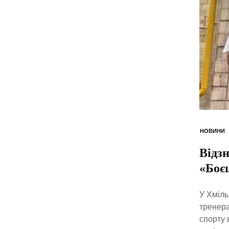
НОВИНИ
Відз
«Боє
У Хміль
тренера
спорту 