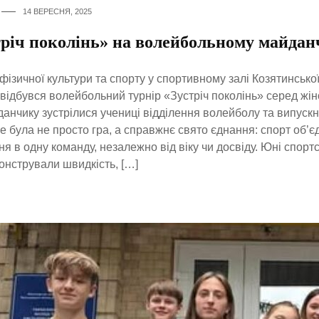
14 ВЕРЕСНЯ, 2025
тріч поколінь» на волейбольному майда
фізичної культури та спорту у спортивному залі Козятинсько
дбувся волейбольний турнір «Зустріч поколінь» серед жін
анчику зустрілися учениці відділення волейболу та випускн
Це була не просто гра, а справжнє свято єднання: спорт об’єд
ня в одну команду, незалежно від віку чи досвіду. Юні спорт
нстрували швидкість, […]