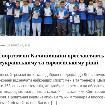
15 ВЕРЕСНЯ, 2025
спортсмени Калинівщини прославляють
еукраїнському та європейському рівні
івській громаді вже стало доброю традицією до Дня фізичної
України відзначати найкращих спортсменів та тренерів. Цьо
и 158 юних спортсменів, які здобули перемоги на обласних,
ь міжнародних змаганнях, а також їхні наставники. Святковий
сня. Привітання юним чемпіонам та їхнім тренерам вислов
ський міський голова Василь […]