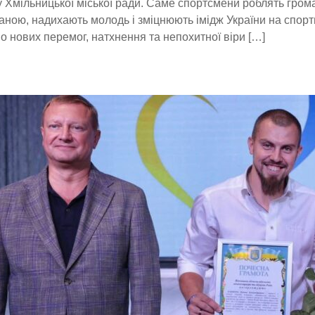
у Хмільницької міської ради. Саме спортсмени роблять гром
аною, надихають молодь і зміцнюють імідж України на спорт
 нових перемог, натхнення та непохитної віри […]