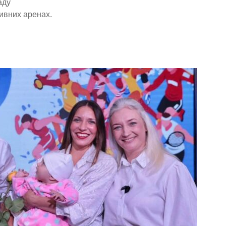
аду
ивних аренах.