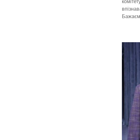
комітет
впізнав
Бажаємо