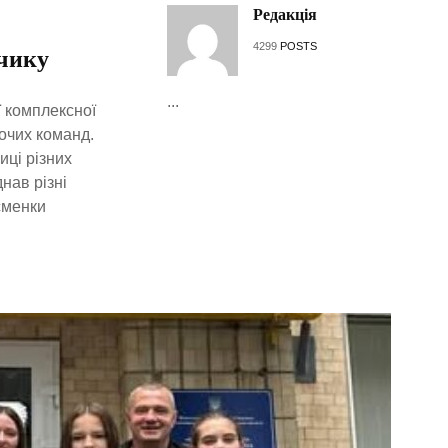
Редакція
4299
POSTS
нчику
...
ї комплексної
очих команд.
иці різних
нав різні
сменки