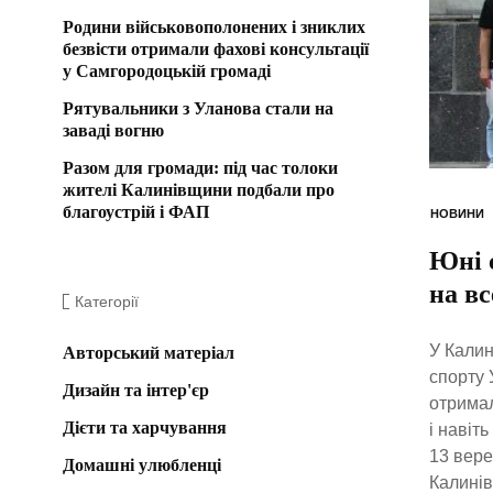
Родини військовополонених і зниклих
безвісти отримали фахові консультації
у Самгородоцькій громаді
Рятувальники з Уланова стали на
заваді вогню
Разом для громади: під час толоки
жителі Калинівщини подбали про
благоустрій і ФАП
НОВИНИ
Юні 
на вс
Категорії
У Калин
Авторський матеріал
спорту 
Дизайн та інтер'єр
отримал
Дієти та харчування
і навіт
13 вере
Домашні улюбленці
Калинів