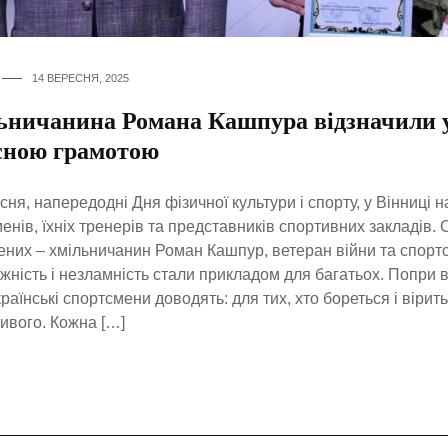
14 ВЕРЕСНЯ, 2025
ьничанина Романа Кашпура відзначили у
сною грамотою
сня, напередодні Дня фізичної культури і спорту, у Вінниці 
енів, їхніх тренерів та представників спортивних закладів.
ених – хмільничанин Роман Кашпур, ветеран війни та спорт
ужність і незламність стали прикладом для багатьох. Попри в
країнські спортсмени доводять: для тих, хто бореться і вірить
вого. Кожна […]