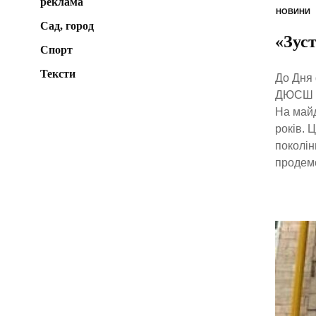
реклама
НОВИНИ
Сад, город
«Зус
Спорт
Тексти
До Дня 
ДЮСШ ві
На майд
років. 
поколін
продемо