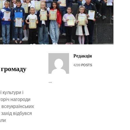
Редакція
4299
POSTS
 громаду
...
 культури і
горіч нагороди
 всеукраїнських
 захід відбувся
или