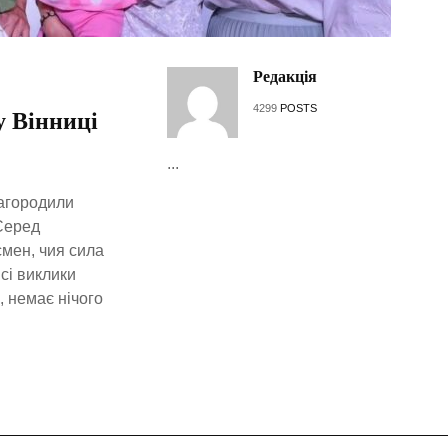
Редакція
4299
POSTS
 Вінниці
...
нагородили
 Серед
смен, чия сила
сі виклики
, немає нічого