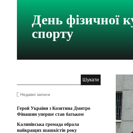
День фізичної к
спорту
Недавні записи
Герой України з Козятина Дмитро
Фінашин уперше став батьком
Калинівська громада обрала
найкращих шашкістів року