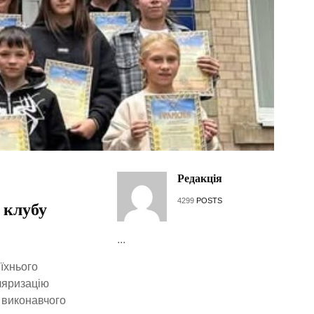
Редакція
4299
POSTS
 клубу
...
їхнього
ляризацію
 виконавчого