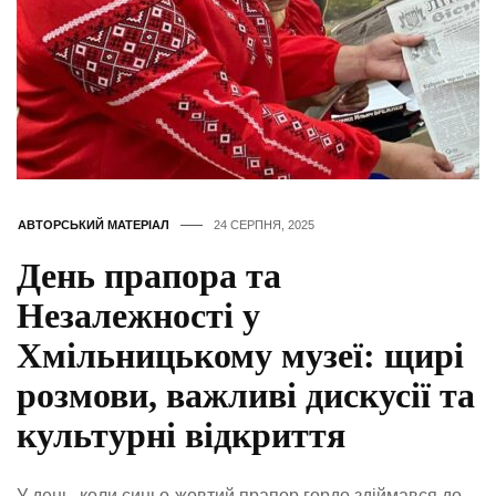
АВТОРСЬКИЙ МАТЕРІАЛ
24 СЕРПНЯ, 2025
День прапора та
Незалежності у
Хмільницькому музеї: щирі
розмови, важливі дискусії та
культурні відкриття
У день, коли синьо-жовтий прапор гордо здіймався до