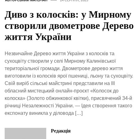
АВТОРСЬКИЙ МАТЕРІАЛ
14 СЕРПНЯ, 2025
Диво з колосків: у Мирному
створили двометрове Дерево
життя України
Незвичайне Дерево життя України з колосків та
сухоцвіту створили у селі Мирному Калинівської
територіальної громади. Двометрове дерево життя
виготовили із колосків ярої пшениці, льону та сухоцвіту.
Свій виріб сільські майстрині представили на ІІІ
обласний мистецький онлайн-проєкт «Колосок до
колоска» (Золото обжинкової квітки), присвячений 34-й
річниці Незалежності України. — Ідея створення такого
експонату виникла у діловода […]
Редакція