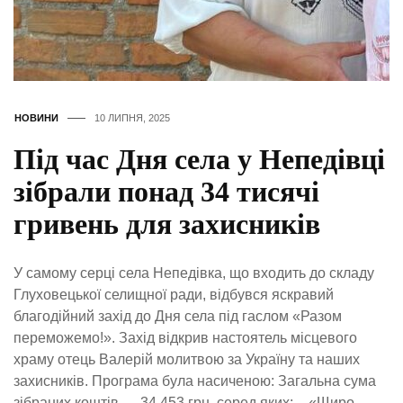
НОВИНИ
10 ЛИПНЯ, 2025
Під час Дня села у Непедівці
зібрали понад 34 тисячі
гривень для захисників
У самому серці села Непедівка, що входить до складу
Глуховецької селищної ради, відбувся яскравий
благодійний захід до Дня села під гаслом «Разом
переможемо!». Захід відкрив настоятель місцевого
храму отець Валерій молитвою за Україну та наших
захисників. Програма була насиченою: Загальна сума
зібраних коштів — 34 453 грн, серед яких: – «Щиро