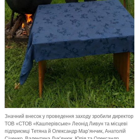
Значний внесок у проведення заходу зробили директор
ТОВ «СТОВ «Кашперівське» Леонід Ливун та місцеві
підприємці Тетяна й Олександр Мар’янчик, Анатолій
Січенко, Валентина Лук’янюк, Юлія та Олександр