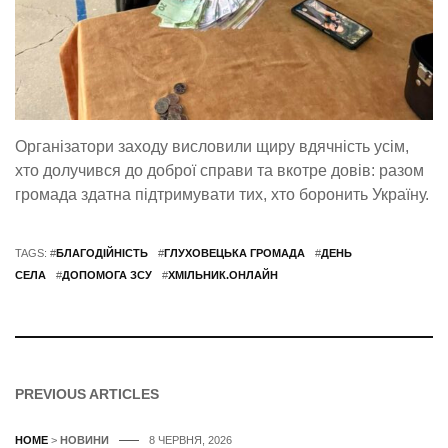
Організатори заходу висловили щиру вдячність усім,
хто долучився до доброї справи та вкотре довів: разом
громада здатна підтримувати тих, хто боронить Україну.
TAGS: #
БЛАГОДІЙНІСТЬ
#
ГЛУХОВЕЦЬКА ГРОМАДА
#
ДЕНЬ
СЕЛА
#
ДОПОМОГА ЗСУ
#
ХМІЛЬНИК.ОНЛАЙН
PREVIOUS ARTICLES
HOME
>
НОВИНИ
8 ЧЕРВНЯ, 2026