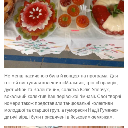
Не менш насиченою була й концертна програма. Для
гостей виступили колектив «Мальви», тріо «Горлиці»,
дует «Віри та Валентини», солістка Юлія Уперчук,
вокальний колектив Кашперівської гімназії. Свої творчі
номери також представили танцювальні колективи
молодшої та старшої груп, а гуморески Надії Гуменюк і
дитячі вірші були присвячені військовим-землякам.