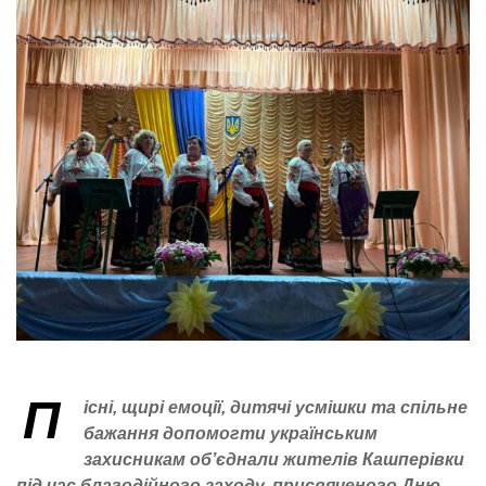
П
існі, щирі емоції, дитячі усмішки та спільне
бажання допомогти українським
захисникам об’єднали жителів Кашперівки
під час благодійного заходу, присвяченого Дню