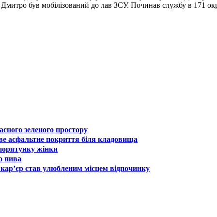
оку Дмитро був мобілізований до лав ЗСУ. Починав службу в 171 о
асного зеленого простору
ове асфальтне покриття біля кладовища
порятунку жінки
о пива
кар’єр став улюбленим місцем відпочинку