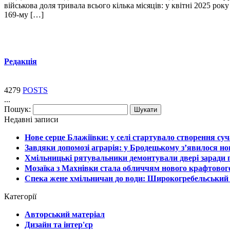
військова доля тривала всього кілька місяців: у квітні 2025 р
169-му […]
Редакція
4279
POSTS
...
Пошук:
Недавні записи
Нове серце Блажіївки: у селі стартувало створення суч
Завдяки допомозі аграрія: у Бродецькому з’явилося н
Хмільницькі рятувальники демонтували двері заради 
Мозаїка з Махнівки стала обличчям нового крафтовог
Спека жене хмільничан до води: Широкогребельський 
Категорії
Авторський матеріал
Дизайн та інтер'єр