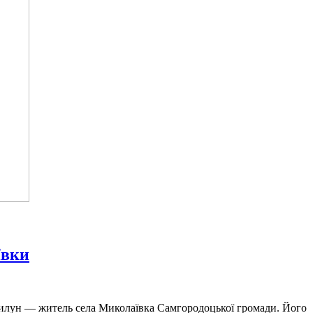
ївки
 Гилун — житель села Миколаївка Самгородоцької громади. Його