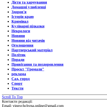
Дієти та харчування
Домашні улюбленці
Здоров'я
Історія краю
Кримінал
Кулінарні підказки
Некрологи
Новини
Новини від читачів
Оголошення
Партнерський матеріал
Політик
Поради
Привітання та поздоровлення
Проєкт "Громади"
реклама
Сад, город
Спорт
Тексти
Scroll To Top
Контакти редакції:
Email: vinnychchyna.online@gmail.com