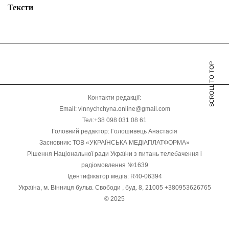
Тексти
SCROLL TO TOP
Контакти редакції:
Email: vinnychchyna.online@gmail.com
Тел:+38 098 031 08 61
Головний редактор: Голошивець Анастасія
Засновник: ТОВ «УКРАЇНСЬКА МЕДІАПЛАТФОРМА»
Рішення Національної ради України з питань телебачення і
радіомовлення №1639
Ідентифікатор медіа: R40-06394
Україна, м. Вінниця бульв. Свободи , буд. 8, 21005 +380953626765
© 2025